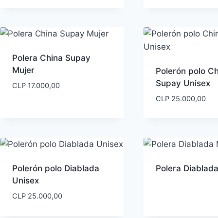
precios:
desde
CLP 33.000,00
hasta
CLP 35.000,00
Polera China Supay
Mujer
Polerón polo C
Supay Unisex
CLP
17.000,00
CLP
25.000,00
Polerón polo Diablada
Polera Diablad
Unisex
CLP
25.000,00