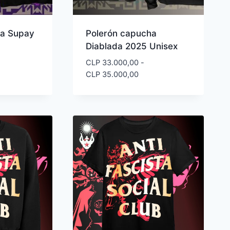
ha Supay
Polerón capucha
Diablada 2025 Unisex
CLP
33.000,00
-
ngo
Rango
CLP
35.000,00
de
cios:
precios:
de
desde
 33.000,00
CLP 33.000,00
ta
hasta
 35.000,00
CLP 35.000,00