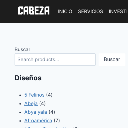
Saltar
al
INICIO
SERVICIOS
INVEST
contenido
Buscar
Buscar
Diseños
4
5 Felinos
4
4
productos
Abeja
4
productos
4
Abya yala
4
productos
7
Afroamérica
7