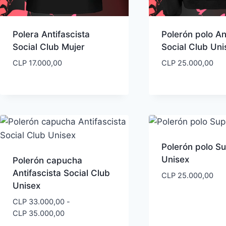
Polera Antifascista
Polerón polo An
Social Club Mujer
Social Club Uni
CLP
17.000,00
CLP
25.000,00
Polerón polo S
Unisex
Polerón capucha
Antifascista Social Club
CLP
25.000,00
Unisex
CLP
33.000,00
-
Rango
CLP
35.000,00
de