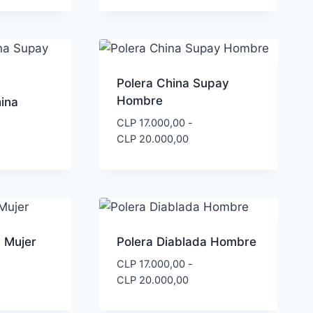
Polera China Supay
Hombre
hina
CLP
17.000,00
-
Rango
CLP
20.000,00
de
precios:
desde
CLP 17.000,00
hasta
CLP 20.000,00
a Mujer
Polera Diablada Hombre
CLP
17.000,00
-
Rango
CLP
20.000,00
de
precios: