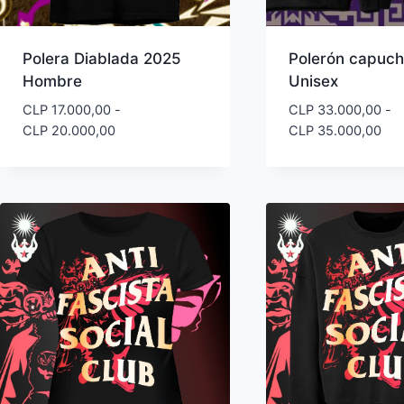
Polera Diablada 2025
Polerón capuc
Hombre
Unisex
CLP
17.000,00
-
CLP
33.000,00
-
Rango
Ra
CLP
20.000,00
CLP
35.000,00
de
de
precios:
pre
desde
des
CLP 17.000,00
CLP
hasta
has
CLP 20.000,00
CLP