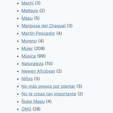
3
producto
Machi
3
productos
2
Mallquis
2
5
productos
Mapu
5
productos
3
Mariposa del Chagual
3
4
productos
Martín Pescador
4
4
productos
Moreno
4
productos
208
Mujer
208
productos
99
Música
99
productos
10
Naturaleza
10
productos
2
Newen Afrobeat
2
3
productos
Niñxs
3
productos
3
No más presos por plantar
3
productos
2
No te creas tan importante
2
4
productos
Ñuke Mapu
4
28
productos
ONG
28