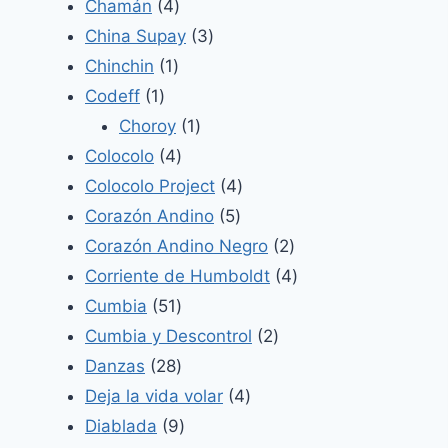
4
productos
Chamán
4
productos
3
China Supay
3
1
productos
Chinchin
1
1
producto
Codeff
1
producto
1
Choroy
1
4
producto
Colocolo
4
productos
4
Colocolo Project
4
5
productos
Corazón Andino
5
productos
2
Corazón Andino Negro
2
productos
4
Corriente de Humboldt
4
51
productos
Cumbia
51
productos
2
Cumbia y Descontrol
2
28
productos
Danzas
28
productos
4
Deja la vida volar
4
9
productos
Diablada
9