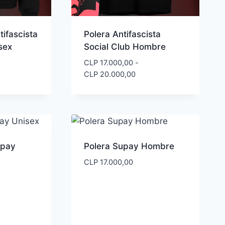
tifascista
Polera Antifascista
sex
Social Club Hombre
CLP
17.000,00
-
Rango
CLP
20.000,00
de
precios:
desde
CLP 17.000,00
hasta
CLP 20.000,00
upay
Polera Supay Hombre
CLP
17.000,00