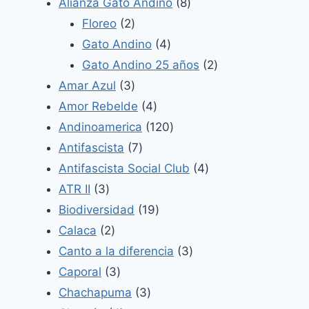
productos
8
Alianza Gato Andino
8
2
productos
Floreo
2
productos
4
Gato Andino
4
productos
2
Gato Andino 25 años
2
3
productos
Amar Azul
3
productos
4
Amor Rebelde
4
productos
120
Andinoamerica
120
7
productos
Antifascista
7
productos
4
Antifascista Social Club
4
3
productos
ATR II
3
productos
19
Biodiversidad
19
2
productos
Calaca
2
productos
3
Canto a la diferencia
3
3
productos
Caporal
3
productos
3
Chachapuma
3