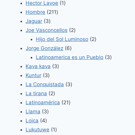
producto
1
Hector Lavoe
1
211
producto
Hombre
211
3
productos
Jaguar
3
productos
2
Joe Vasconcellos
2
productos
2
Hijo del Sol Luminoso
2
6
productos
Jorge González
6
productos
3
Latinoamerica es un Pueblo
3
3
productos
Kava kava
3
3
productos
Kuntur
3
productos
3
La Conquistada
3
2
productos
La tirana
2
productos
21
Latinoamérica
21
3
productos
Llama
3
4
productos
Loica
4
productos
1
Lukutuwe
1