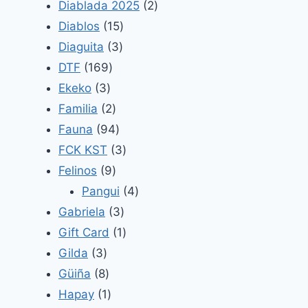
productos
2
Diablada 2025
2
15
productos
Diablos
15
3
productos
Diaguita
3
169
productos
DTF
169
3
productos
Ekeko
3
productos
2
Familia
2
productos
94
Fauna
94
productos
3
FCK KST
3
9
productos
Felinos
9
productos
4
Pangui
4
3
productos
Gabriela
3
productos
1
Gift Card
1
3
producto
Gilda
3
productos
8
Güiña
8
productos
1
Hapay
1