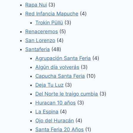
3
productos
Rapa Nui
3
productos
4
Red Infancia Mapuche
4
3
productos
Trokin Püllü
3
5
productos
Renaceremos
5
4
productos
San Lorenzo
4
48
productos
Santaferia
48
productos
4
Agrupación Santa Feria
4
3
productos
Algún día volverás
3
productos
10
Capucha Santa Feria
10
3
productos
Deja Tu Luz
3
productos
3
Del Norte le traigo cumbia
3
3
productos
Huracan 10 años
3
4
productos
La Espina
4
productos
4
Ojo del Huracán
4
productos
1
Santa Feria 20 Años
1