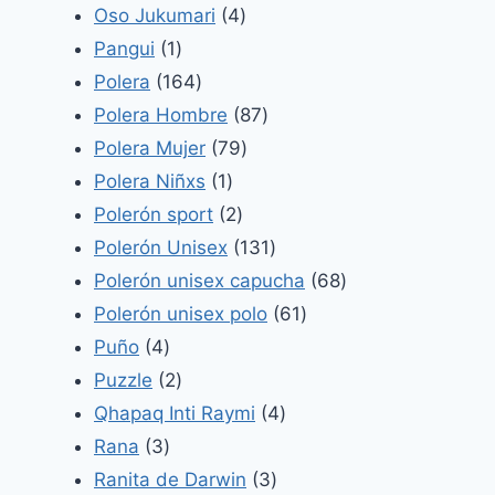
productos
4
Oso Jukumari
4
1
productos
Pangui
1
producto
164
Polera
164
productos
87
Polera Hombre
87
79
productos
Polera Mujer
79
1
productos
Polera Niñxs
1
producto
2
Polerón sport
2
productos
131
Polerón Unisex
131
productos
68
Polerón unisex capucha
68
61
productos
Polerón unisex polo
61
4
productos
Puño
4
productos
2
Puzzle
2
productos
4
Qhapaq Inti Raymi
4
3
productos
Rana
3
productos
3
Ranita de Darwin
3