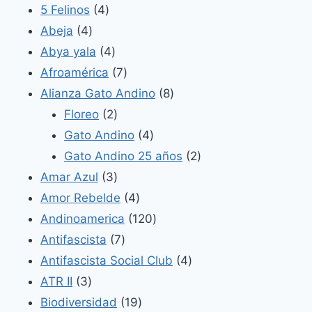
4
5 Felinos
4
4
productos
Abeja
4
productos
4
Abya yala
4
productos
7
Afroamérica
7
productos
8
Alianza Gato Andino
8
2
productos
Floreo
2
productos
4
Gato Andino
4
productos
2
Gato Andino 25 años
2
3
productos
Amar Azul
3
productos
4
Amor Rebelde
4
productos
120
Andinoamerica
120
7
productos
Antifascista
7
productos
4
Antifascista Social Club
4
3
productos
ATR II
3
productos
19
Biodiversidad
19