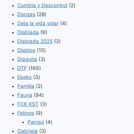
productos
2
Cumbia y Descontrol
2
28
productos
Danzas
28
productos
4
Deja la vida volar
4
9
productos
Diablada
9
productos
2
Diablada 2025
2
15
productos
Diablos
15
3
productos
Diaguita
3
169
productos
DTF
169
3
productos
Ekeko
3
productos
2
Familia
2
productos
94
Fauna
94
productos
3
FCK KST
3
9
productos
Felinos
9
productos
4
Pangui
4
3
productos
Gabriela
3