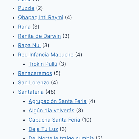
productos
2
Puzzle
2
productos
4
Qhapaq Inti Raymi
4
3
productos
Rana
3
productos
3
Ranita de Darwin
3
3
productos
Rapa Nui
3
productos
4
Red Infancia Mapuche
4
3
productos
Trokin Püllü
3
5
productos
Renaceremos
5
4
productos
San Lorenzo
4
48
productos
Santaferia
48
productos
4
Agrupación Santa Feria
4
3
productos
Algún día volverás
3
productos
10
Capucha Santa Feria
10
3
productos
Deja Tu Luz
3
productos
3
Del Norte le traigo cumbia
3