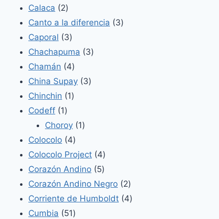
2
productos
Calaca
2
productos
3
Canto a la diferencia
3
3
productos
Caporal
3
productos
3
Chachapuma
3
4
productos
Chamán
4
productos
3
China Supay
3
1
productos
Chinchin
1
1
producto
Codeff
1
producto
1
Choroy
1
4
producto
Colocolo
4
productos
4
Colocolo Project
4
5
productos
Corazón Andino
5
productos
2
Corazón Andino Negro
2
productos
4
Corriente de Humboldt
4
51
productos
Cumbia
51