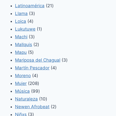
productos
21
Latinoamérica
21
3
productos
Llama
3
4
productos
Loica
4
productos
1
Lukutuwe
1
3
producto
Machi
3
productos
2
Mallquis
2
5
productos
Mapu
5
productos
3
Mariposa del Chagual
3
4
productos
Martín Pescador
4
4
productos
Moreno
4
productos
208
Mujer
208
productos
99
Música
99
productos
10
Naturaleza
10
productos
2
Newen Afrobeat
2
3
productos
Niñxs
3