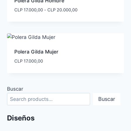
Polera Gilda Hombre
Rango
CLP
17.000,00
-
CLP
20.000,00
de
precios:
desde
CLP 17.000,00
hasta
CLP 20.000,00
Polera Gilda Mujer
CLP
17.000,00
Buscar
Buscar
Diseños