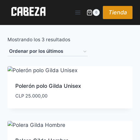
Saltar
al
Tienda
0
contenido
Ordenado
Mostrando los 3 resultados
por
los
últimos
Polerón polo Gilda Unisex
CLP
25.000,00