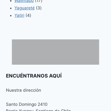
17
productos
Wallmapu
17
3
productos
Yaguareté
3
4
productos
Yatiri
4
productos
ENCUÉNTRANOS AQUÍ
Nuestra dirección
Santo Domingo 2410