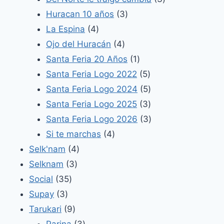
3
productos
Huracan 10 años
3
4
productos
La Espina
4
productos
4
Ojo del Huracán
4
productos
1
Santa Feria 20 Años
1
producto
5
Santa Feria Logo 2022
5
productos
5
Santa Feria Logo 2024
5
productos
3
Santa Feria Logo 2025
3
productos
3
Santa Feria Logo 2026
3
4
productos
Si te marchas
4
4
productos
Selk'nam
4
3
productos
Selknam
3
35
productos
Social
35
3
productos
Supay
3
productos
9
Tarukari
9
productos
3