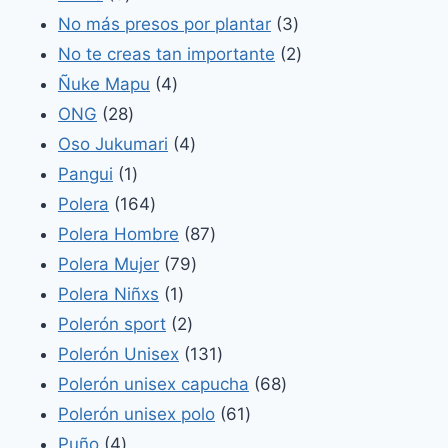
productos
3
No más presos por plantar
3
productos
2
No te creas tan importante
2
4
productos
Ñuke Mapu
4
28
productos
ONG
28
productos
4
Oso Jukumari
4
1
productos
Pangui
1
producto
164
Polera
164
productos
87
Polera Hombre
87
79
productos
Polera Mujer
79
1
productos
Polera Niñxs
1
producto
2
Polerón sport
2
productos
131
Polerón Unisex
131
productos
68
Polerón unisex capucha
68
61
productos
Polerón unisex polo
61
4
productos
Puño
4