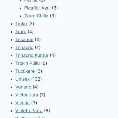
Parina
3
productos
3
Picaflor Azul
3
3
productos
Zorro Chilla
3
3
productos
Tinku
3
4
productos
Traro
4
productos
4
Tricahue
4
7
productos
Trinacrio
7
productos
4
Trinacrio Kuntur
4
6
productos
Trokin Püllü
6
3
productos
Tucúkere
3
132
productos
Unisex
132
4
productos
Veneno
4
productos
7
Victor Jara
7
3
productos
Vicuña
3
productos
6
Violeta Parra
6