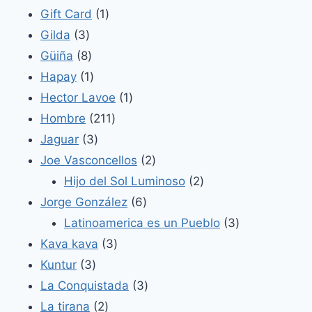
productos
1
Gift Card
1
3
producto
Gilda
3
productos
8
Güiña
8
productos
1
Hapay
1
producto
1
Hector Lavoe
1
211
producto
Hombre
211
3
productos
Jaguar
3
productos
2
Joe Vasconcellos
2
productos
2
Hijo del Sol Luminoso
2
6
productos
Jorge González
6
productos
3
Latinoamerica es un Pueblo
3
3
productos
Kava kava
3
3
productos
Kuntur
3
productos
3
La Conquistada
3
2
productos
La tirana
2