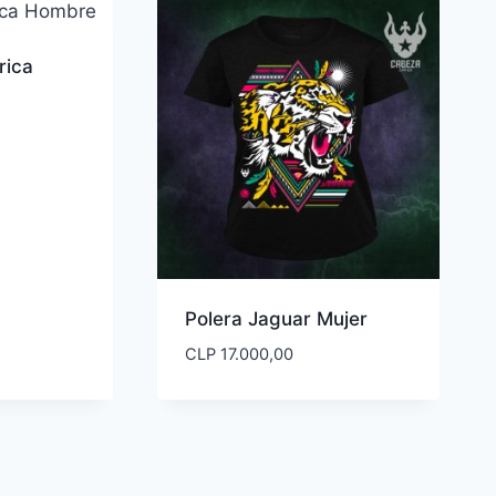
rica
ngo
cios:
de
 17.000,00
ta
 20.000,00
Polera Jaguar Mujer
CLP
17.000,00