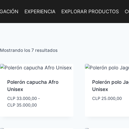
IGACIÓN
EXPERIENCIA
EXPLORAR PRODUCTOS
C
Ordenado
Mostrando los 7 resultados
por
los
últimos
Polerón capucha Afro
Polerón polo J
Unisex
Unisex
CLP
33.000,00
-
CLP
25.000,00
Rango
CLP
35.000,00
de
precios:
desde