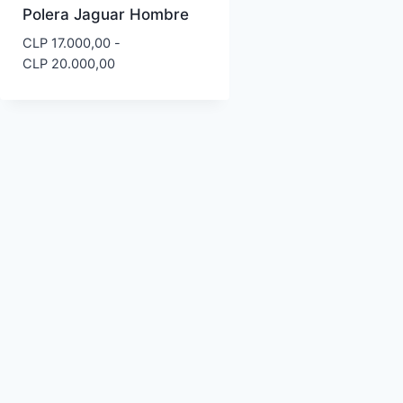
Polera Jaguar Hombre
CLP
17.000,00
-
Rango
CLP
20.000,00
de
precios:
desde
CLP 17.000,00
hasta
CLP 20.000,00