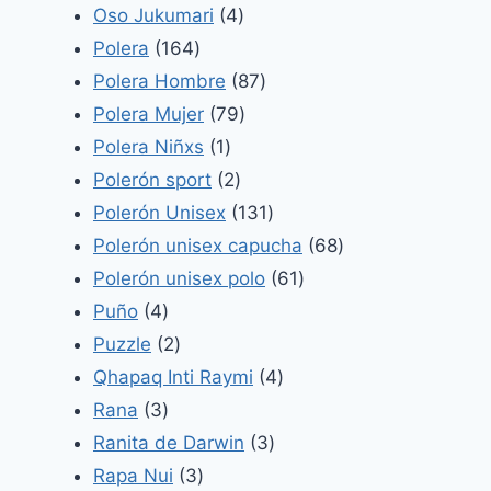
productos
4
Oso Jukumari
4
164
productos
Polera
164
productos
87
Polera Hombre
87
79
productos
Polera Mujer
79
1
productos
Polera Niñxs
1
producto
2
Polerón sport
2
productos
131
Polerón Unisex
131
productos
68
Polerón unisex capucha
68
61
productos
Polerón unisex polo
61
4
productos
Puño
4
productos
2
Puzzle
2
productos
4
Qhapaq Inti Raymi
4
3
productos
Rana
3
productos
3
Ranita de Darwin
3
3
productos
Rapa Nui
3