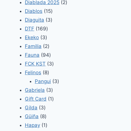
productos
2
Diablada 2025
2
15
productos
Diablos
15
3
productos
Diaguita
3
169
productos
DTF
169
3
productos
Ekeko
3
productos
2
Familia
2
productos
94
Fauna
94
productos
3
FCK KST
3
8
productos
Felinos
8
productos
3
Pangui
3
3
productos
Gabriela
3
productos
1
Gift Card
1
3
producto
Gilda
3
productos
8
Güiña
8
productos
1
Hapay
1