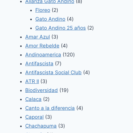
productos
8
Alianza Gato Andino
8
2
productos
Floreo
2
productos
4
Gato Andino
4
productos
2
Gato Andino 25 años
2
3
productos
Amar Azul
3
productos
4
Amor Rebelde
4
productos
120
Andinoamerica
120
7
productos
Antifascista
7
productos
4
Antifascista Social Club
4
3
productos
ATR II
3
productos
19
Biodiversidad
19
2
productos
Calaca
2
productos
4
Canto a la diferencia
4
3
productos
Caporal
3
productos
3
Chachapuma
3