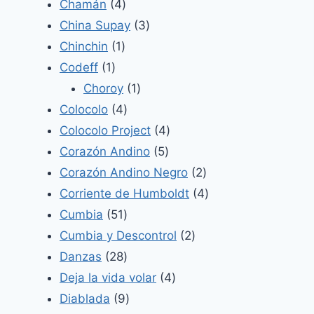
4
productos
Chamán
4
productos
3
China Supay
3
1
productos
Chinchin
1
1
producto
Codeff
1
producto
1
Choroy
1
4
producto
Colocolo
4
productos
4
Colocolo Project
4
5
productos
Corazón Andino
5
productos
2
Corazón Andino Negro
2
productos
4
Corriente de Humboldt
4
51
productos
Cumbia
51
productos
2
Cumbia y Descontrol
2
28
productos
Danzas
28
productos
4
Deja la vida volar
4
9
productos
Diablada
9