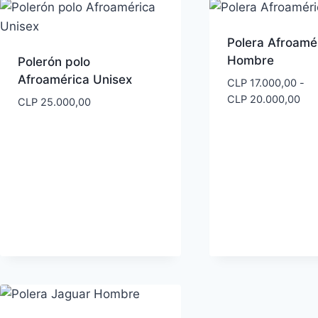
CLP 33.000,00
hasta
CLP 35.000,00
Polera Afroamé
Hombre
Polerón polo
Afroamérica Unisex
CLP
17.000,00
-
Ra
CLP
20.000,00
CLP
25.000,00
de
pre
des
CLP
has
CLP