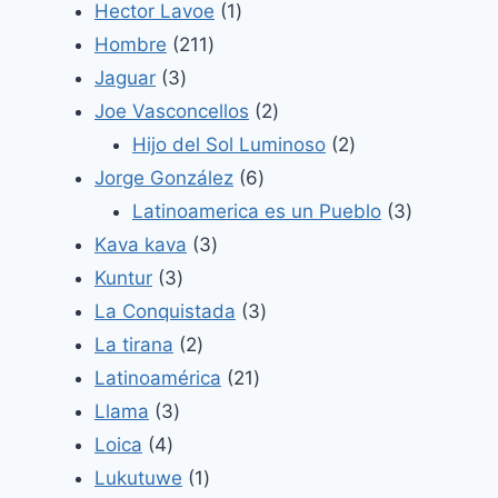
producto
1
Hector Lavoe
1
211
producto
Hombre
211
3
productos
Jaguar
3
productos
2
Joe Vasconcellos
2
productos
2
Hijo del Sol Luminoso
2
6
productos
Jorge González
6
productos
3
Latinoamerica es un Pueblo
3
3
productos
Kava kava
3
3
productos
Kuntur
3
productos
3
La Conquistada
3
2
productos
La tirana
2
productos
21
Latinoamérica
21
3
productos
Llama
3
4
productos
Loica
4
productos
1
Lukutuwe
1