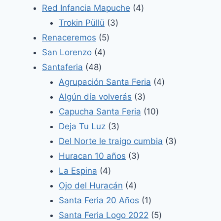
productos
4
Red Infancia Mapuche
4
3
productos
Trokin Püllü
3
5
productos
Renaceremos
5
4
productos
San Lorenzo
4
48
productos
Santaferia
48
productos
4
Agrupación Santa Feria
4
3
productos
Algún día volverás
3
productos
10
Capucha Santa Feria
10
3
productos
Deja Tu Luz
3
productos
3
Del Norte le traigo cumbia
3
3
productos
Huracan 10 años
3
4
productos
La Espina
4
productos
4
Ojo del Huracán
4
productos
1
Santa Feria 20 Años
1
producto
5
Santa Feria Logo 2022
5