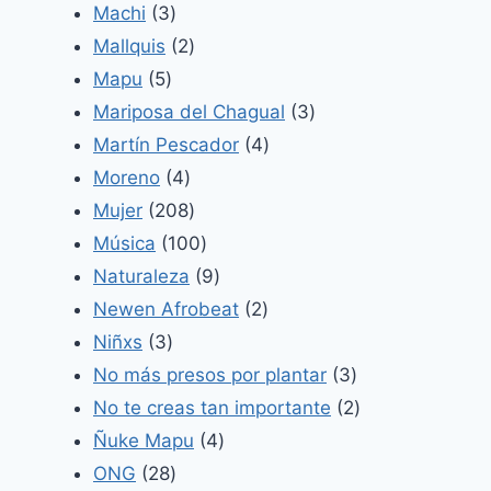
3
producto
Machi
3
productos
2
Mallquis
2
5
productos
Mapu
5
productos
3
Mariposa del Chagual
3
4
productos
Martín Pescador
4
4
productos
Moreno
4
productos
208
Mujer
208
productos
100
Música
100
productos
9
Naturaleza
9
productos
2
Newen Afrobeat
2
3
productos
Niñxs
3
productos
3
No más presos por plantar
3
productos
2
No te creas tan importante
2
4
productos
Ñuke Mapu
4
28
productos
ONG
28