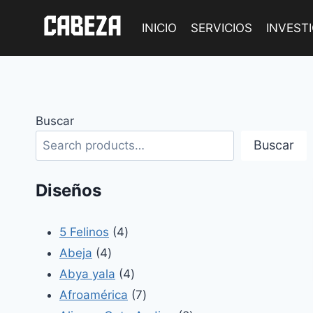
Saltar
al
INICIO
SERVICIOS
INVEST
contenido
Buscar
Buscar
Diseños
4
5 Felinos
4
4
productos
Abeja
4
productos
4
Abya yala
4
productos
7
Afroamérica
7