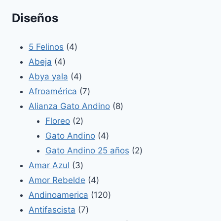
Diseños
4
5 Felinos
4
4
productos
Abeja
4
productos
4
Abya yala
4
productos
7
Afroamérica
7
productos
8
Alianza Gato Andino
8
2
productos
Floreo
2
productos
4
Gato Andino
4
productos
2
Gato Andino 25 años
2
3
productos
Amar Azul
3
productos
4
Amor Rebelde
4
productos
120
Andinoamerica
120
7
productos
Antifascista
7