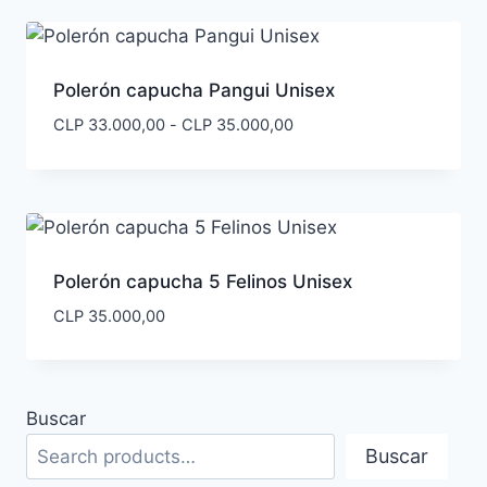
desde
CLP 17.000,00
hasta
CLP 20.000,00
Polerón capucha Pangui Unisex
Rango
CLP
33.000,00
-
CLP
35.000,00
de
precios:
desde
CLP 33.000,00
hasta
CLP 35.000,00
Polerón capucha 5 Felinos Unisex
CLP
35.000,00
Buscar
Buscar