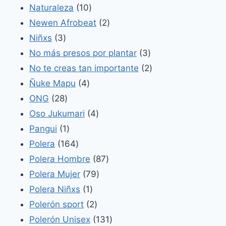
productos
10
Naturaleza
10
productos
2
Newen Afrobeat
2
3
productos
Niñxs
3
productos
3
No más presos por plantar
3
productos
2
No te creas tan importante
2
4
productos
Ñuke Mapu
4
28
productos
ONG
28
productos
4
Oso Jukumari
4
1
productos
Pangui
1
producto
164
Polera
164
productos
87
Polera Hombre
87
79
productos
Polera Mujer
79
1
productos
Polera Niñxs
1
producto
2
Polerón sport
2
productos
131
Polerón Unisex
131