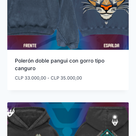
Polerón doble pangui con gorro tipo
canguro
Rango
CLP
33.000,00
-
CLP
35.000,00
de
precios:
desde
CLP 33.000,00
hasta
CLP 35.000,00