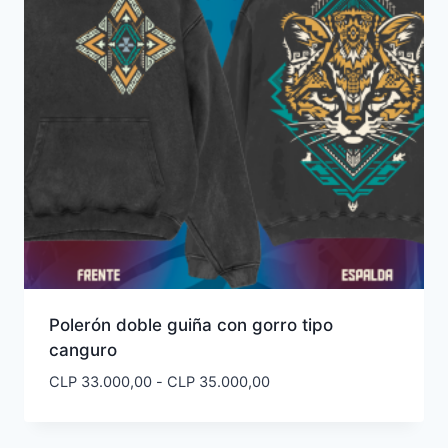
Polerón doble guiña con gorro tipo
canguro
Rango
CLP
33.000,00
-
CLP
35.000,00
de
precios: