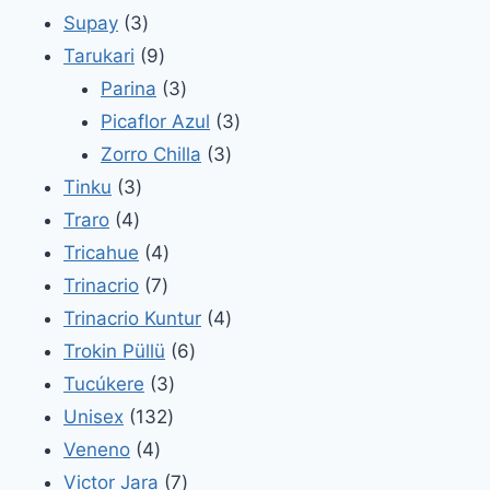
3
productos
Supay
3
productos
9
Tarukari
9
productos
3
Parina
3
productos
3
Picaflor Azul
3
3
productos
Zorro Chilla
3
3
productos
Tinku
3
4
productos
Traro
4
productos
4
Tricahue
4
7
productos
Trinacrio
7
productos
4
Trinacrio Kuntur
4
6
productos
Trokin Püllü
6
3
productos
Tucúkere
3
132
productos
Unisex
132
4
productos
Veneno
4
productos
7
Victor Jara
7