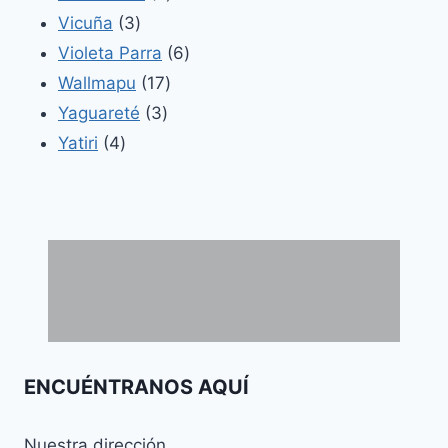
3
productos
Vicuña
3
productos
6
Violeta Parra
6
17
productos
Wallmapu
17
3
productos
Yaguareté
3
4
productos
Yatiri
4
productos
ENCUÉNTRANOS AQUÍ
Nuestra dirección