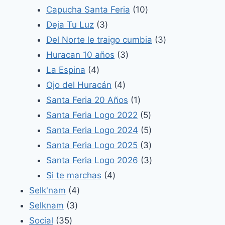
productos
10
Capucha Santa Feria
10
3
productos
Deja Tu Luz
3
productos
3
Del Norte le traigo cumbia
3
3
productos
Huracan 10 años
3
4
productos
La Espina
4
productos
4
Ojo del Huracán
4
productos
1
Santa Feria 20 Años
1
producto
5
Santa Feria Logo 2022
5
productos
5
Santa Feria Logo 2024
5
productos
3
Santa Feria Logo 2025
3
productos
3
Santa Feria Logo 2026
3
4
productos
Si te marchas
4
4
productos
Selk'nam
4
3
productos
Selknam
3
35
productos
Social
35