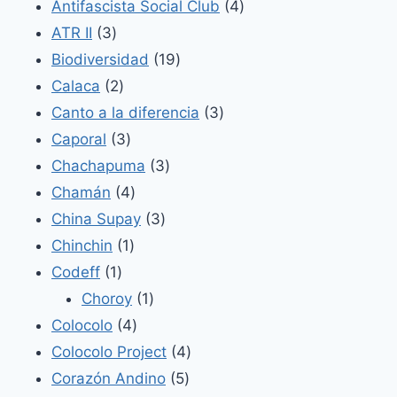
productos
4
Antifascista Social Club
4
3
productos
ATR II
3
productos
19
Biodiversidad
19
2
productos
Calaca
2
productos
3
Canto a la diferencia
3
3
productos
Caporal
3
productos
3
Chachapuma
3
4
productos
Chamán
4
productos
3
China Supay
3
1
productos
Chinchin
1
1
producto
Codeff
1
producto
1
Choroy
1
4
producto
Colocolo
4
productos
4
Colocolo Project
4
5
productos
Corazón Andino
5