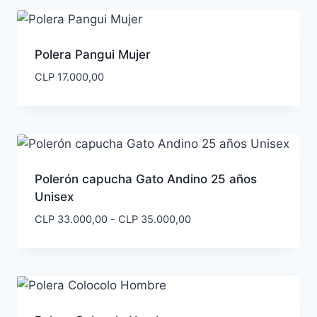
desde
CLP 33.000,00
hasta
CLP 35.000,00
Polera Pangui Mujer
CLP
17.000,00
Polerón capucha Gato Andino 25 años
Unisex
Rango
CLP
33.000,00
-
CLP
35.000,00
de
precios:
desde
CLP 33.000,00
hasta
CLP 35.000,00