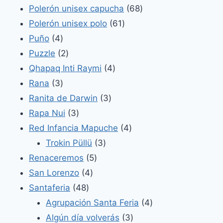
productos
68
Polerón unisex capucha
68
61
productos
Polerón unisex polo
61
4
productos
Puño
4
productos
2
Puzzle
2
productos
4
Qhapaq Inti Raymi
4
3
productos
Rana
3
productos
3
Ranita de Darwin
3
3
productos
Rapa Nui
3
productos
4
Red Infancia Mapuche
4
3
productos
Trokin Püllü
3
5
productos
Renaceremos
5
4
productos
San Lorenzo
4
48
productos
Santaferia
48
productos
4
Agrupación Santa Feria
4
3
productos
Algún día volverás
3