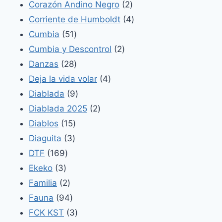
productos
2
Corazón Andino Negro
2
productos
4
Corriente de Humboldt
4
51
productos
Cumbia
51
productos
2
Cumbia y Descontrol
2
28
productos
Danzas
28
productos
4
Deja la vida volar
4
9
productos
Diablada
9
productos
2
Diablada 2025
2
15
productos
Diablos
15
3
productos
Diaguita
3
169
productos
DTF
169
3
productos
Ekeko
3
productos
2
Familia
2
productos
94
Fauna
94
productos
3
FCK KST
3