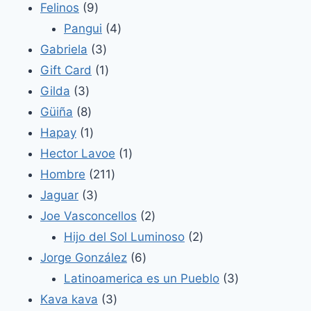
9
productos
Felinos
9
productos
4
Pangui
4
3
productos
Gabriela
3
productos
1
Gift Card
1
3
producto
Gilda
3
productos
8
Güiña
8
productos
1
Hapay
1
producto
1
Hector Lavoe
1
211
producto
Hombre
211
3
productos
Jaguar
3
productos
2
Joe Vasconcellos
2
productos
2
Hijo del Sol Luminoso
2
6
productos
Jorge González
6
productos
3
Latinoamerica es un Pueblo
3
3
productos
Kava kava
3