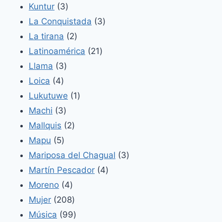
3
productos
Kuntur
3
productos
3
La Conquistada
3
2
productos
La tirana
2
productos
21
Latinoamérica
21
3
productos
Llama
3
4
productos
Loica
4
productos
1
Lukutuwe
1
3
producto
Machi
3
productos
2
Mallquis
2
5
productos
Mapu
5
productos
3
Mariposa del Chagual
3
4
productos
Martín Pescador
4
4
productos
Moreno
4
productos
208
Mujer
208
productos
99
Música
99