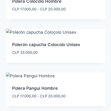
Polera Colocolo Hombre
Rango
CLP
17.000,00
-
CLP
20.000,00
de
precios:
desde
CLP 17.000,00
hasta
CLP 20.000,00
Polerón capucha Colocolo Unisex
CLP
33.000,00
Polera Pangui Hombre
Rango
CLP
17.000,00
-
CLP
20.000,00
de
precios: