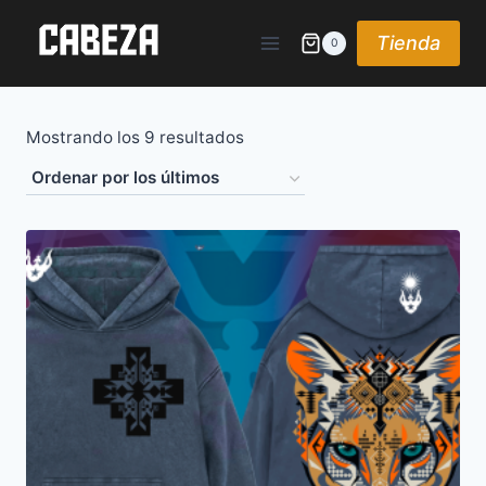
Saltar
al
Tienda
0
contenido
Ordenado
Mostrando los 9 resultados
por
los
últimos