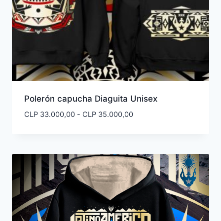
Polerón capucha Diaguita Unisex
Rango
CLP
33.000,00
-
CLP
35.000,00
de
precios:
desde
CLP 33.000,00
hasta
CLP 35.000,00