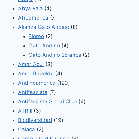
productos
4
Abya yala
4
productos
7
Afroamérica
7
productos
8
Alianza Gato Andino
8
2
productos
Floreo
2
productos
4
Gato Andino
4
productos
2
Gato Andino 25 años
2
3
productos
Amar Azul
3
productos
4
Amor Rebelde
4
productos
120
Andinoamerica
120
7
productos
Antifascista
7
productos
4
Antifascista Social Club
4
3
productos
ATR II
3
productos
19
Biodiversidad
19
2
productos
Calaca
2
productos
3
Canto a la diferencia
3