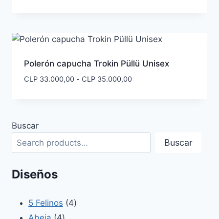
de
precios:
desde
CLP 33.000,00
hasta
CLP 35.000,00
Polerón capucha Trokin Püllü Unisex
Rango
CLP
33.000,00
-
CLP
35.000,00
de
precios:
desde
CLP 33.000,00
Buscar
hasta
Buscar
CLP 35.000,00
Diseños
4
5 Felinos
4
4
productos
Abeja
4