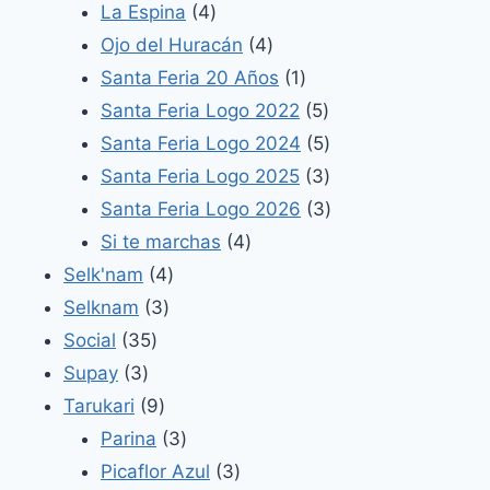
4
productos
La Espina
4
productos
4
Ojo del Huracán
4
productos
1
Santa Feria 20 Años
1
producto
5
Santa Feria Logo 2022
5
productos
5
Santa Feria Logo 2024
5
productos
3
Santa Feria Logo 2025
3
productos
3
Santa Feria Logo 2026
3
4
productos
Si te marchas
4
4
productos
Selk'nam
4
3
productos
Selknam
3
35
productos
Social
35
3
productos
Supay
3
productos
9
Tarukari
9
productos
3
Parina
3
productos
3
Picaflor Azul
3