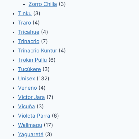
3
productos
Zorro Chilla
3
3
productos
Tinku
3
4
productos
Traro
4
productos
4
Tricahue
4
7
productos
Trinacrio
7
productos
4
Trinacrio Kuntur
4
6
productos
Trokin Püllü
6
3
productos
Tucúkere
3
132
productos
Unisex
132
4
productos
Veneno
4
productos
7
Victor Jara
7
3
productos
Vicuña
3
productos
6
Violeta Parra
6
17
productos
Wallmapu
17
3
productos
Yaguareté
3