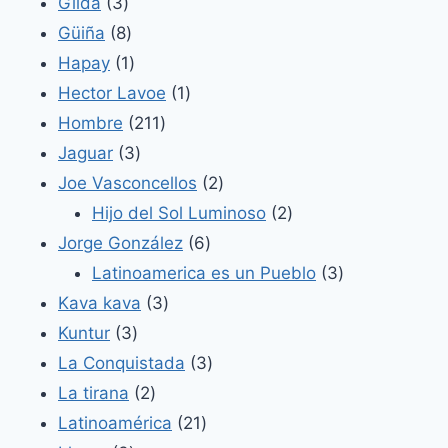
3
producto
Gilda
3
productos
8
Güiña
8
productos
1
Hapay
1
producto
1
Hector Lavoe
1
211
producto
Hombre
211
3
productos
Jaguar
3
productos
2
Joe Vasconcellos
2
productos
2
Hijo del Sol Luminoso
2
6
productos
Jorge González
6
productos
3
Latinoamerica es un Pueblo
3
3
productos
Kava kava
3
3
productos
Kuntur
3
productos
3
La Conquistada
3
2
productos
La tirana
2
productos
21
Latinoamérica
21