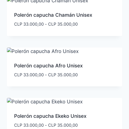
Polerón capucha Chamán Unisex
Rango
CLP
33.000,00
-
CLP
35.000,00
de
precios:
desde
CLP 33.000,00
hasta
CLP 35.000,00
Polerón capucha Afro Unisex
Rango
CLP
33.000,00
-
CLP
35.000,00
de
precios:
desde
CLP 33.000,00
hasta
CLP 35.000,00
Polerón capucha Ekeko Unisex
Rango
CLP
33.000,00
-
CLP
35.000,00