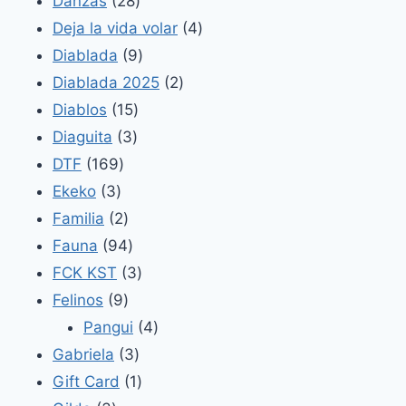
28
productos
Danzas
28
productos
4
Deja la vida volar
4
9
productos
Diablada
9
productos
2
Diablada 2025
2
15
productos
Diablos
15
3
productos
Diaguita
3
169
productos
DTF
169
3
productos
Ekeko
3
productos
2
Familia
2
productos
94
Fauna
94
productos
3
FCK KST
3
9
productos
Felinos
9
productos
4
Pangui
4
3
productos
Gabriela
3
productos
1
Gift Card
1