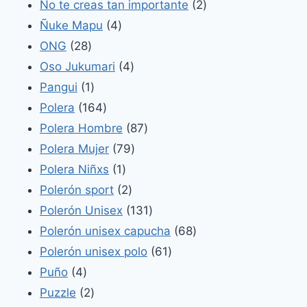
productos
2
No te creas tan importante
2
4
productos
Ñuke Mapu
4
28
productos
ONG
28
productos
4
Oso Jukumari
4
1
productos
Pangui
1
producto
164
Polera
164
productos
87
Polera Hombre
87
79
productos
Polera Mujer
79
1
productos
Polera Niñxs
1
producto
2
Polerón sport
2
productos
131
Polerón Unisex
131
productos
68
Polerón unisex capucha
68
61
productos
Polerón unisex polo
61
4
productos
Puño
4
productos
2
Puzzle
2