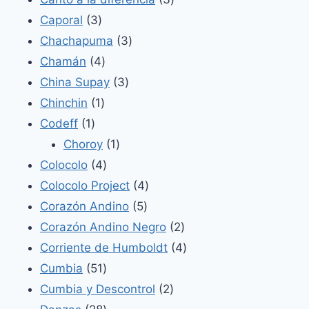
3
productos
Caporal
3
productos
3
Chachapuma
3
4
productos
Chamán
4
productos
3
China Supay
3
1
productos
Chinchin
1
1
producto
Codeff
1
producto
1
Choroy
1
4
producto
Colocolo
4
productos
4
Colocolo Project
4
5
productos
Corazón Andino
5
productos
2
Corazón Andino Negro
2
productos
4
Corriente de Humboldt
4
51
productos
Cumbia
51
productos
2
Cumbia y Descontrol
2