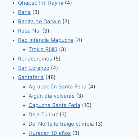
productos
4
Qhapaq Inti Raymi
4
3
productos
Rana
3
productos
3
Ranita de Darwin
3
3
productos
Rapa Nui
3
productos
4
Red Infancia Mapuche
4
3
productos
Trokin Püllü
3
5
productos
Renaceremos
5
4
productos
San Lorenzo
4
48
productos
Santaferia
48
productos
4
Agrupación Santa Feria
4
3
productos
Algún día volverás
3
productos
10
Capucha Santa Feria
10
3
productos
Deja Tu Luz
3
productos
3
Del Norte le traigo cumbia
3
3
productos
Huracan 10 años
3