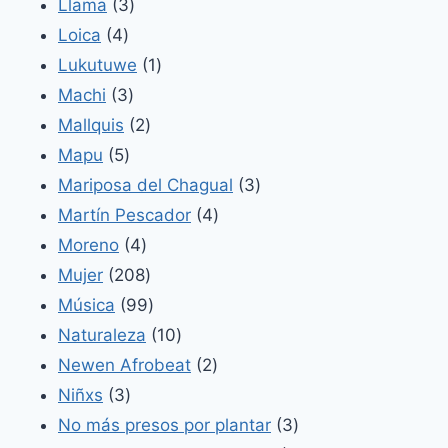
3
productos
Llama
3
4
productos
Loica
4
productos
1
Lukutuwe
1
3
producto
Machi
3
productos
2
Mallquis
2
5
productos
Mapu
5
productos
3
Mariposa del Chagual
3
4
productos
Martín Pescador
4
4
productos
Moreno
4
productos
208
Mujer
208
productos
99
Música
99
productos
10
Naturaleza
10
productos
2
Newen Afrobeat
2
3
productos
Niñxs
3
productos
3
No más presos por plantar
3