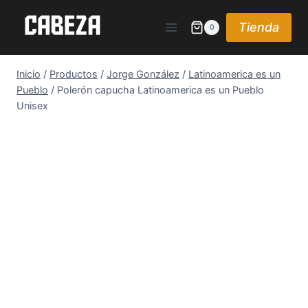
Saltar
al
Tienda
0
contenido
Inicio
/
Productos
/
Jorge González
/
Latinoamerica es un
Pueblo
/
Polerón capucha Latinoamerica es un Pueblo
Unisex