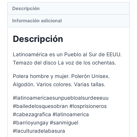
cantidad
Descripción
Información adicional
Descripción
Latinoamérica es un Pueblo al Sur de EEUU.
Temazo del disco La voz de los ochentas.
Polera hombre y mujer. Polerón Unisex.
Algodón. Varios colores. Varias tallas.
#latinoamericaesunpuebloalsurdeeeuu
#bailedelosquesobran #losprisioneros
#cabezagrafica #latinoamerica
#barrioyungay #sanmiguel
#laculturadelabasura