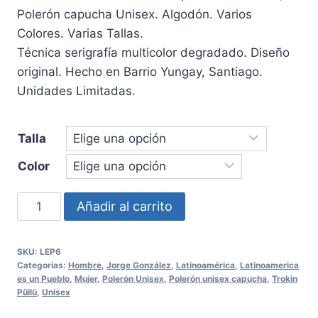
Polerón capucha Unisex. Algodón. Varios
Colores. Varias Tallas.
Técnica serigrafía multicolor degradado. Diseño
original. Hecho en Barrio Yungay, Santiago.
Unidades Limitadas.
Talla
Color
Polerón
Añadir al carrito
capucha
Latinoamerica
SKU:
LEP6
es
Categorías:
Hombre
,
Jorge González
,
Latinoamérica
,
Latinoamerica
un
es un Pueblo
,
Mujer
,
Polerón Unisex
,
Polerón unisex capucha
,
Trokin
Püllü
,
Unisex
Pueblo
Unisex