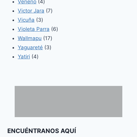
4
productos
Veneno
4
productos
7
Victor Jara
7
3
productos
Vicuña
3
productos
6
Violeta Parra
6
17
productos
Wallmapu
17
3
productos
Yaguareté
3
4
productos
Yatiri
4
productos
ENCUÉNTRANOS AQUÍ