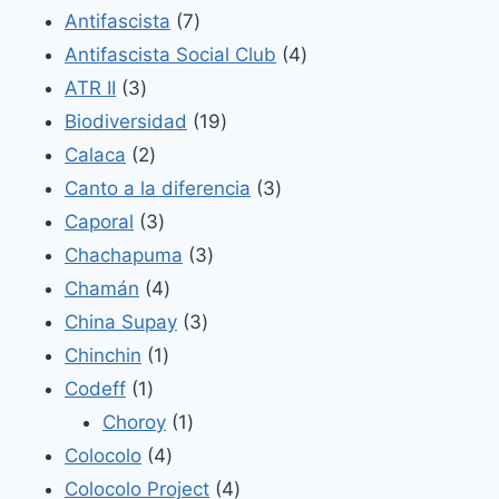
7
productos
Antifascista
7
productos
4
Antifascista Social Club
4
3
productos
ATR II
3
productos
19
Biodiversidad
19
2
productos
Calaca
2
productos
3
Canto a la diferencia
3
3
productos
Caporal
3
productos
3
Chachapuma
3
4
productos
Chamán
4
productos
3
China Supay
3
1
productos
Chinchin
1
1
producto
Codeff
1
producto
1
Choroy
1
4
producto
Colocolo
4
productos
4
Colocolo Project
4