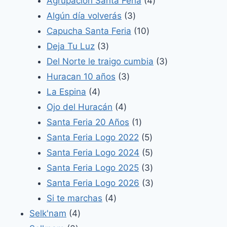
Agrupación Santa Feria
4
3
productos
Algún día volverás
3
productos
10
Capucha Santa Feria
10
3
productos
Deja Tu Luz
3
productos
3
Del Norte le traigo cumbia
3
3
productos
Huracan 10 años
3
4
productos
La Espina
4
productos
4
Ojo del Huracán
4
productos
1
Santa Feria 20 Años
1
producto
5
Santa Feria Logo 2022
5
productos
5
Santa Feria Logo 2024
5
productos
3
Santa Feria Logo 2025
3
productos
3
Santa Feria Logo 2026
3
4
productos
Si te marchas
4
4
productos
Selk'nam
4