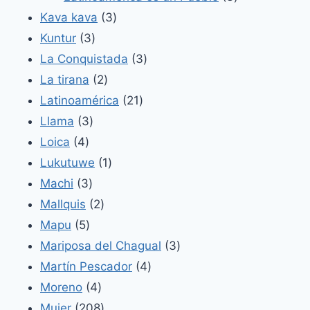
3
productos
Kava kava
3
3
productos
Kuntur
3
productos
3
La Conquistada
3
2
productos
La tirana
2
productos
21
Latinoamérica
21
3
productos
Llama
3
4
productos
Loica
4
productos
1
Lukutuwe
1
3
producto
Machi
3
productos
2
Mallquis
2
5
productos
Mapu
5
productos
3
Mariposa del Chagual
3
4
productos
Martín Pescador
4
4
productos
Moreno
4
productos
208
Mujer
208