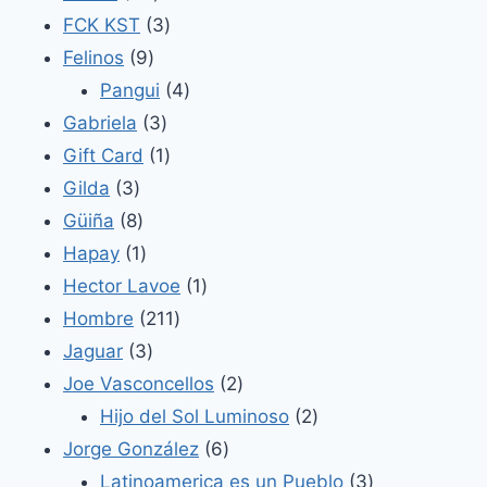
productos
3
FCK KST
3
9
productos
Felinos
9
productos
4
Pangui
4
3
productos
Gabriela
3
productos
1
Gift Card
1
3
producto
Gilda
3
productos
8
Güiña
8
productos
1
Hapay
1
producto
1
Hector Lavoe
1
211
producto
Hombre
211
3
productos
Jaguar
3
productos
2
Joe Vasconcellos
2
productos
2
Hijo del Sol Luminoso
2
6
productos
Jorge González
6
productos
3
Latinoamerica es un Pueblo
3