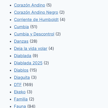
5
productos
Corazón Andino
5
productos
2
Corazón Andino Negro
2
productos
4
Corriente de Humboldt
4
51
productos
Cumbia
51
productos
2
Cumbia y Descontrol
2
28
productos
Danzas
28
productos
4
Deja la vida volar
4
9
productos
Diablada
9
productos
2
Diablada 2025
2
15
productos
Diablos
15
3
productos
Diaguita
3
169
productos
DTF
169
3
productos
Ekeko
3
productos
2
Familia
2
productos
94
Fauna
94