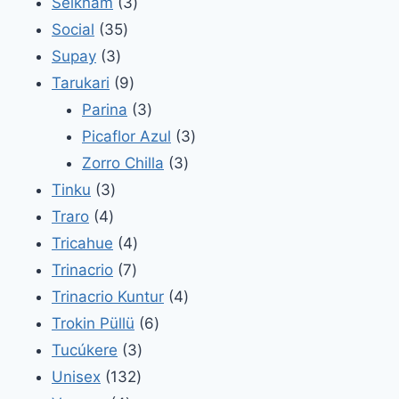
3
productos
Selknam
3
35
productos
Social
35
3
productos
Supay
3
productos
9
Tarukari
9
productos
3
Parina
3
productos
3
Picaflor Azul
3
3
productos
Zorro Chilla
3
3
productos
Tinku
3
4
productos
Traro
4
productos
4
Tricahue
4
7
productos
Trinacrio
7
productos
4
Trinacrio Kuntur
4
6
productos
Trokin Püllü
6
3
productos
Tucúkere
3
132
productos
Unisex
132