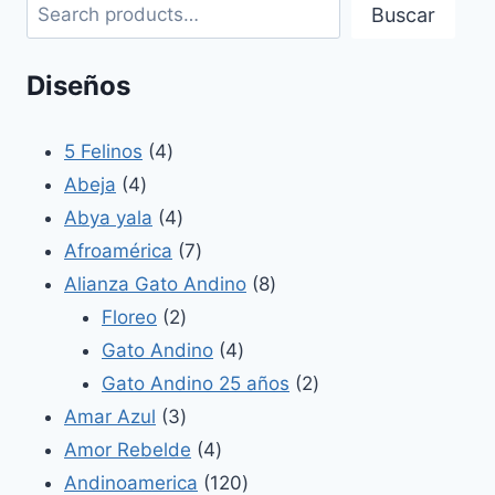
Buscar
Diseños
4
5 Felinos
4
4
productos
Abeja
4
productos
4
Abya yala
4
productos
7
Afroamérica
7
productos
8
Alianza Gato Andino
8
2
productos
Floreo
2
productos
4
Gato Andino
4
productos
2
Gato Andino 25 años
2
3
productos
Amar Azul
3
productos
4
Amor Rebelde
4
productos
120
Andinoamerica
120