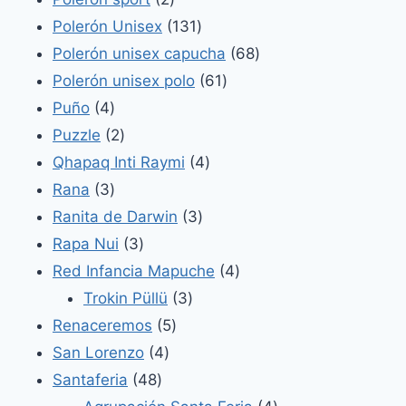
productos
131
Polerón Unisex
131
productos
68
Polerón unisex capucha
68
61
productos
Polerón unisex polo
61
4
productos
Puño
4
productos
2
Puzzle
2
productos
4
Qhapaq Inti Raymi
4
3
productos
Rana
3
productos
3
Ranita de Darwin
3
3
productos
Rapa Nui
3
productos
4
Red Infancia Mapuche
4
3
productos
Trokin Püllü
3
5
productos
Renaceremos
5
4
productos
San Lorenzo
4
48
productos
Santaferia
48
productos
4