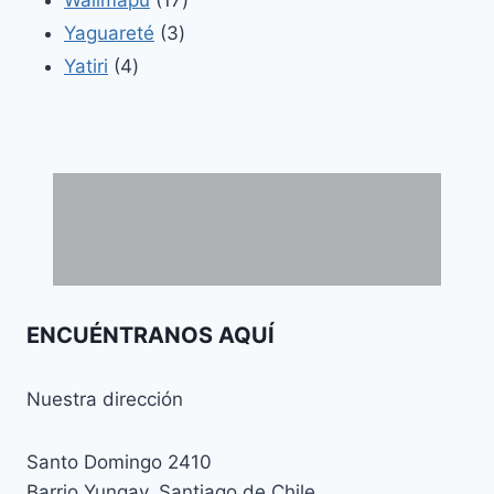
Wallmapu
17
3
productos
Yaguareté
3
4
productos
Yatiri
4
productos
ENCUÉNTRANOS AQUÍ
Nuestra dirección
Santo Domingo 2410
Barrio Yungay, Santiago de Chile