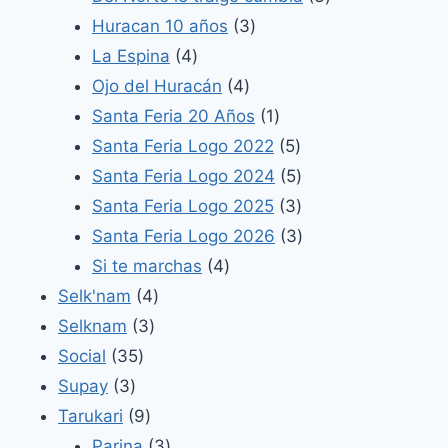
3
productos
Huracan 10 años
3
4
productos
La Espina
4
productos
4
Ojo del Huracán
4
productos
1
Santa Feria 20 Años
1
producto
5
Santa Feria Logo 2022
5
productos
5
Santa Feria Logo 2024
5
productos
3
Santa Feria Logo 2025
3
productos
3
Santa Feria Logo 2026
3
4
productos
Si te marchas
4
4
productos
Selk'nam
4
3
productos
Selknam
3
35
productos
Social
35
3
productos
Supay
3
productos
9
Tarukari
9
productos
3
Parina
3