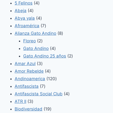
4
5 Felinos
4
4
productos
Abeja
4
productos
4
Abya yala
4
productos
7
Afroamérica
7
productos
8
Alianza Gato Andino
8
2
productos
Floreo
2
productos
4
Gato Andino
4
productos
2
Gato Andino 25 años
2
3
productos
Amar Azul
3
productos
4
Amor Rebelde
4
productos
120
Andinoamerica
120
7
productos
Antifascista
7
productos
4
Antifascista Social Club
4
3
productos
ATR II
3
productos
19
Biodiversidad
19