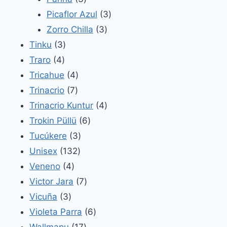
productos
3
Picaflor Azul
3
3
productos
Zorro Chilla
3
3
productos
Tinku
3
4
productos
Traro
4
productos
4
Tricahue
4
7
productos
Trinacrio
7
productos
4
Trinacrio Kuntur
4
6
productos
Trokin Püllü
6
3
productos
Tucúkere
3
132
productos
Unisex
132
4
productos
Veneno
4
productos
7
Victor Jara
7
3
productos
Vicuña
3
productos
6
Violeta Parra
6
17
productos