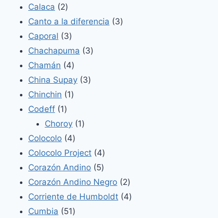
2
productos
Calaca
2
productos
3
Canto a la diferencia
3
3
productos
Caporal
3
productos
3
Chachapuma
3
4
productos
Chamán
4
productos
3
China Supay
3
1
productos
Chinchin
1
1
producto
Codeff
1
producto
1
Choroy
1
4
producto
Colocolo
4
productos
4
Colocolo Project
4
5
productos
Corazón Andino
5
productos
2
Corazón Andino Negro
2
productos
4
Corriente de Humboldt
4
51
productos
Cumbia
51