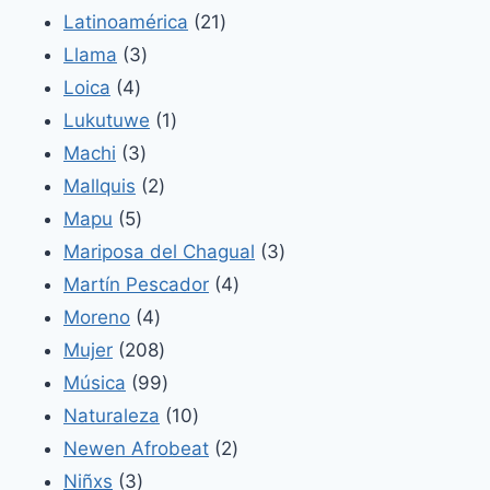
productos
21
Latinoamérica
21
3
productos
Llama
3
4
productos
Loica
4
productos
1
Lukutuwe
1
3
producto
Machi
3
productos
2
Mallquis
2
5
productos
Mapu
5
productos
3
Mariposa del Chagual
3
4
productos
Martín Pescador
4
4
productos
Moreno
4
productos
208
Mujer
208
productos
99
Música
99
productos
10
Naturaleza
10
productos
2
Newen Afrobeat
2
3
productos
Niñxs
3