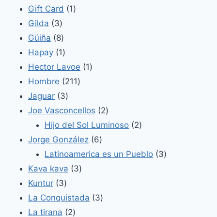
productos
1
Gift Card
1
3
producto
Gilda
3
productos
8
Güiña
8
productos
1
Hapay
1
producto
1
Hector Lavoe
1
211
producto
Hombre
211
3
productos
Jaguar
3
productos
2
Joe Vasconcellos
2
productos
2
Hijo del Sol Luminoso
2
6
productos
Jorge González
6
productos
3
Latinoamerica es un Pueblo
3
3
productos
Kava kava
3
3
productos
Kuntur
3
productos
3
La Conquistada
3
2
productos
La tirana
2