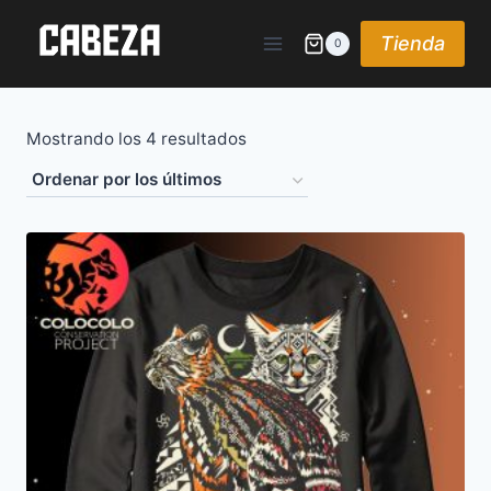
Saltar
al
Tienda
0
contenido
Ordenado
Mostrando los 4 resultados
por
los
últimos