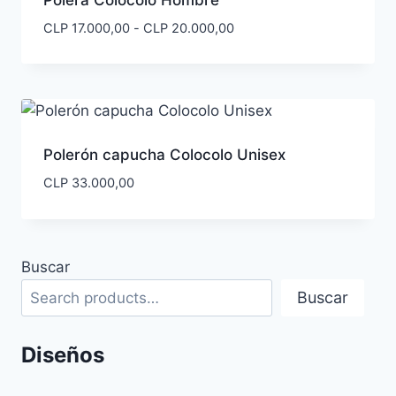
Polera Colocolo Hombre
Rango
CLP
17.000,00
-
CLP
20.000,00
de
precios:
desde
CLP 17.000,00
hasta
CLP 20.000,00
Polerón capucha Colocolo Unisex
CLP
33.000,00
Buscar
Buscar
Diseños