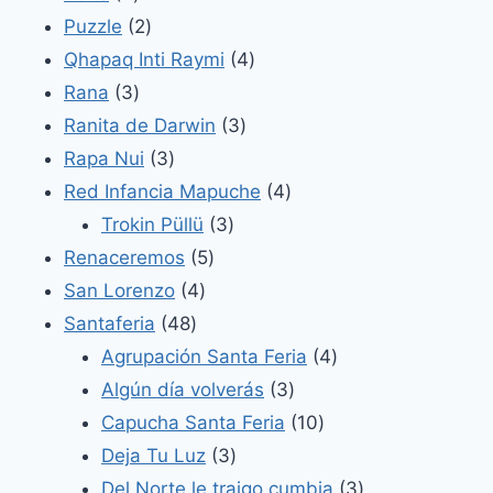
productos
2
Puzzle
2
productos
4
Qhapaq Inti Raymi
4
3
productos
Rana
3
productos
3
Ranita de Darwin
3
3
productos
Rapa Nui
3
productos
4
Red Infancia Mapuche
4
3
productos
Trokin Püllü
3
5
productos
Renaceremos
5
4
productos
San Lorenzo
4
48
productos
Santaferia
48
productos
4
Agrupación Santa Feria
4
3
productos
Algún día volverás
3
productos
10
Capucha Santa Feria
10
3
productos
Deja Tu Luz
3
productos
3
Del Norte le traigo cumbia
3