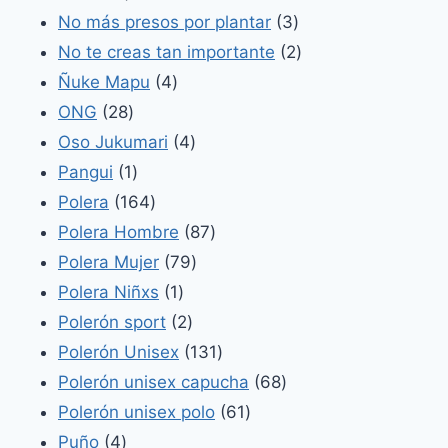
productos
3
No más presos por plantar
3
productos
2
No te creas tan importante
2
4
productos
Ñuke Mapu
4
28
productos
ONG
28
productos
4
Oso Jukumari
4
1
productos
Pangui
1
producto
164
Polera
164
productos
87
Polera Hombre
87
79
productos
Polera Mujer
79
1
productos
Polera Niñxs
1
producto
2
Polerón sport
2
productos
131
Polerón Unisex
131
productos
68
Polerón unisex capucha
68
61
productos
Polerón unisex polo
61
4
productos
Puño
4