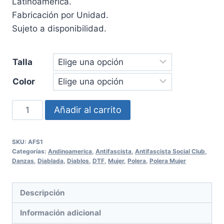
Latinoamérica.
Fabricación por Unidad.
Sujeto a disponibilidad.
Talla
Color
Polera
Añadir al carrito
Antifascista
Social
SKU:
AFS1
Club
Categorías:
Andinoamerica
,
Antifascista
,
Antifascista Social Club
,
Mujer
Danzas
,
Diablada
,
Diablos
,
DTF
,
Mujer
,
Polera
,
Polera Mujer
cantidad
Descripción
Información adicional