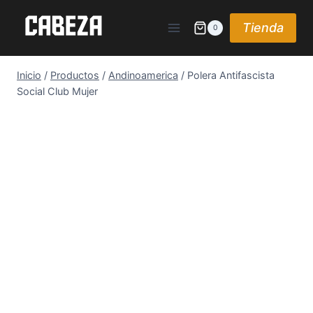
Saltar
al
Tienda
0
contenido
Inicio
/
Productos
/
Andinoamerica
/
Polera Antifascista
Social Club Mujer