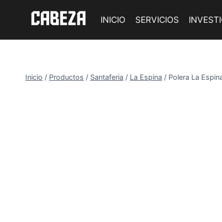
Saltar
al
INICIO
SERVICIOS
INVEST
contenido
Inicio
/
Productos
/
Santaferia
/
La Espina
/
Polera La Espin