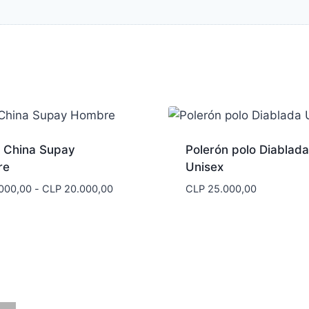
a China Supay
Polerón polo Diablada
re
Unisex
Rango
000,00
-
CLP
20.000,00
CLP
25.000,00
de
precios:
desde
CLP 17.000,00
hasta
CLP 20.000,00