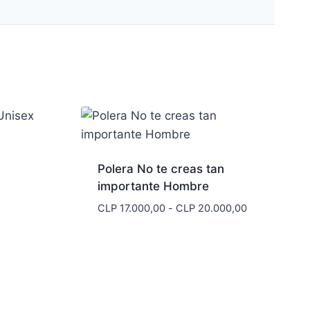
Polera No te creas tan
importante Hombre
Rango
CLP
17.000,00
-
CLP
20.000,00
de
precios:
desde
CLP 17.000,0
hasta
CLP 20.000,