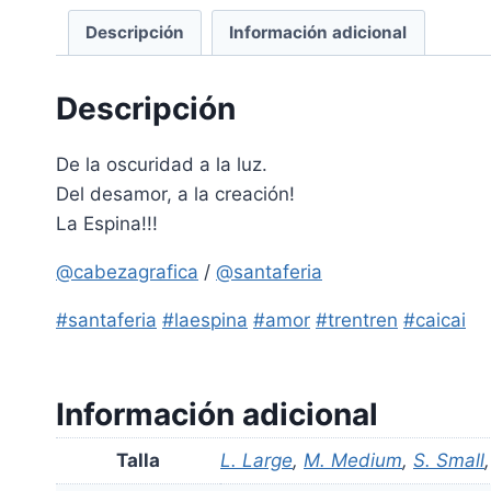
Descripción
Información adicional
Descripción
De la oscuridad a la luz.
Del desamor, a la creación!
La Espina!!!
@cabezagrafica
/
@santaferia
#santaferia
#laespina
#amor
#trentren
#caicai
Información adicional
Talla
L. Large
,
M. Medium
,
S. Small