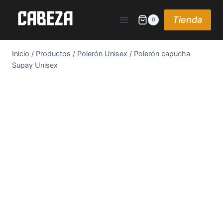
Saltar
al
Tienda
0
contenido
Inicio
/
Productos
/
Polerón Unisex
/
Polerón capucha
Supay Unisex