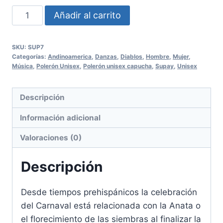
Polerón
Añadir al carrito
capucha
Supay
SKU:
SUP7
Unisex
Categorías:
Andinoamerica
,
Danzas
,
Diablos
,
Hombre
,
Mujer
,
cantidad
Música
,
Polerón Unisex
,
Polerón unisex capucha
,
Supay
,
Unisex
Descripción
Información adicional
Valoraciones (0)
Descripción
Desde tiempos prehispánicos la celebración
del Carnaval está relacionada con la Anata o
el florecimiento de las siembras al finalizar la