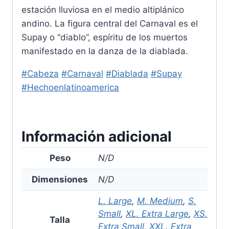
estación lluviosa en el medio altiplánico
andino. La figura central del Carnaval es el
Supay o “diablo”, espíritu de los muertos
manifestado en la danza de la diablada.
#Cabeza
#Carnaval
#Diablada
#Supay
#Hechoenlatinoamerica
Información adicional
Peso
N/D
Dimensiones
N/D
L. Large
,
M. Medium
,
S.
Small
,
XL. Extra Large
,
XS.
Talla
Extra Small
,
XXL. Extra