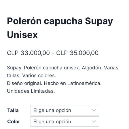
Polerón capucha Supay
Unisex
Rango
CLP
33.000,00
-
CLP
35.000,00
de
Supay. Polerón capucha unisex. Algodón. Varias
precios:
tallas. Varios colores.
desde
Diseño original. Hecho en Latinoamérica.
CLP 33.00
Unidades Limitadas.
hasta
Talla
CLP 35.00
Color