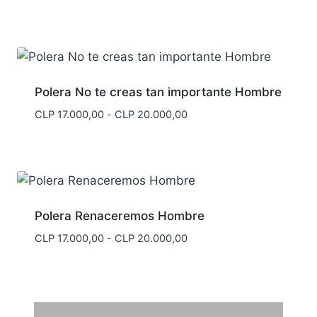
Polera No te creas tan importante Hombre
Rango
CLP
17.000,00
-
CLP
20.000,00
de
precios:
desde
CLP 17.000,00
hasta
CLP 20.000,00
Polera Renaceremos Hombre
Rango
CLP
17.000,00
-
CLP
20.000,00
de
precios:
desde
CLP 17.000,00