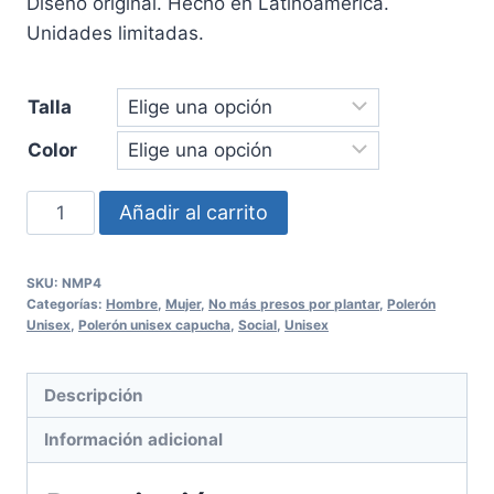
CLP 33.000,00.
CLP 25.000
Diseño original. Hecho en Latinoamérica.
Unidades limitadas.
Talla
Color
Polerón
Añadir al carrito
capucha
No
SKU:
NMP4
más
Categorías:
Hombre
,
Mujer
,
No más presos por plantar
,
Polerón
presos
Unisex
,
Polerón unisex capucha
,
Social
,
Unisex
por
plantar
Descripción
Unisex
Información adicional
cantidad