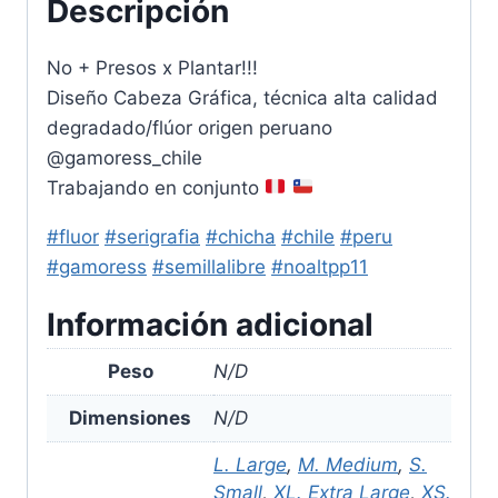
Descripción
No + Presos x Plantar!!!
Diseño Cabeza Gráfica, técnica alta calidad
degradado/flúor origen peruano
@gamoress_chile
Trabajando en conjunto
#fluor
#serigrafia
#chicha
#chile
#peru
#gamoress
#semillalibre
#noaltpp11
Información adicional
Peso
N/D
Dimensiones
N/D
L. Large
,
M. Medium
,
S.
Small
,
XL. Extra Large
,
XS.