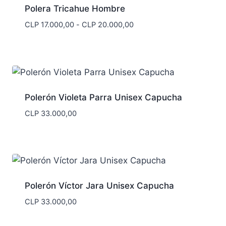
Polera Tricahue Hombre
Rango
CLP
17.000,00
-
CLP
20.000,00
de
precios:
desde
CLP 17.000,00
hasta
CLP 20.000,00
Polerón Violeta Parra Unisex Capucha
CLP
33.000,00
Polerón Víctor Jara Unisex Capucha
CLP
33.000,00