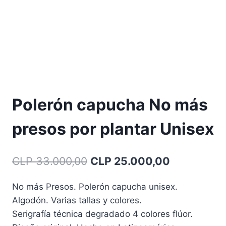
Polerón capucha No más
presos por plantar Unisex
El
El
CLP
33.000,00
CLP
25.000,00
precio
precio
No más Presos. Polerón capucha unisex.
original
actual
Algodón. Varias tallas y colores.
era:
es:
Serigrafía técnica degradado 4 colores flúor.