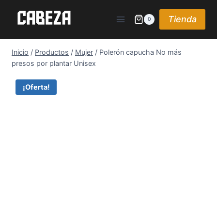
Saltar
al
Tienda
0
contenido
Inicio
/
Productos
/
Mujer
/
Polerón capucha No más
presos por plantar Unisex
¡Oferta!