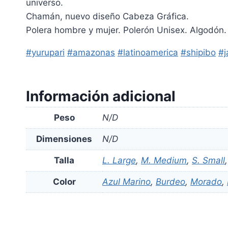
universo.
Chamán, nuevo diseño Cabeza Gráfica.
Polera hombre y mujer. Polerón Unisex. Algodón. V
#yurupari
#amazonas
#latinoamerica
#shipibo
#j
Información adicional
Peso
N/D
Dimensiones
N/D
Talla
L. Large
,
M. Medium
,
S. Small
Color
Azul Marino
,
Burdeo
,
Morado
,