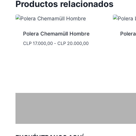
Productos relacionados
Polera Chemamüll Hombre
Poler
Rango
CLP
17.000,00
-
CLP
20.000,00
de
precios:
desde
CLP 17.000,00
hasta
CLP 20.000,00