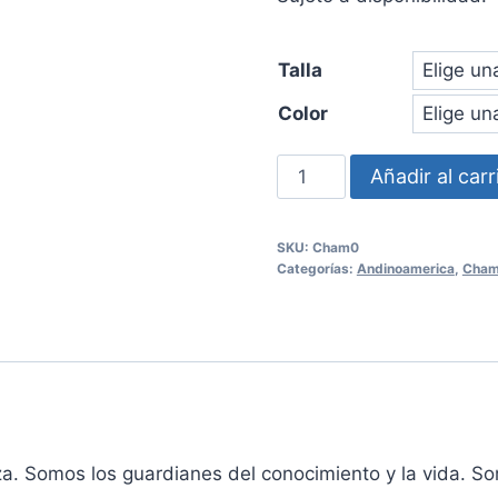
Talla
Color
Polera
Añadir al carr
Chamán
Hombre
SKU:
Cham0
cantidad
Categorías:
Andinoamerica
,
Cham
. Somos los guardianes del conocimiento y la vida. So