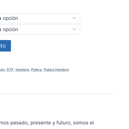
hasta
CLP 20.000,00
ito
án
,
DTF
,
Hombre
,
Polera
,
Polera Hombre
mos pasado, presente y futuro, somos el