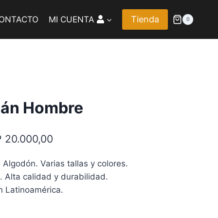
Tienda
ONTACTO
MI CUENTA
0
mán Hombre
Rango
P
20.000,00
de
lgodón. Varias tallas y colores.
precios:
. Alta calidad y durabilidad.
desde
n Latinoamérica.
CLP 17.000,00