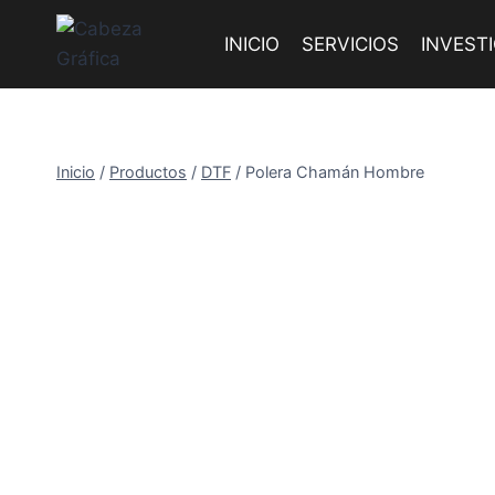
Saltar
al
INICIO
SERVICIOS
INVEST
contenido
Inicio
/
Productos
/
DTF
/
Polera Chamán Hombre