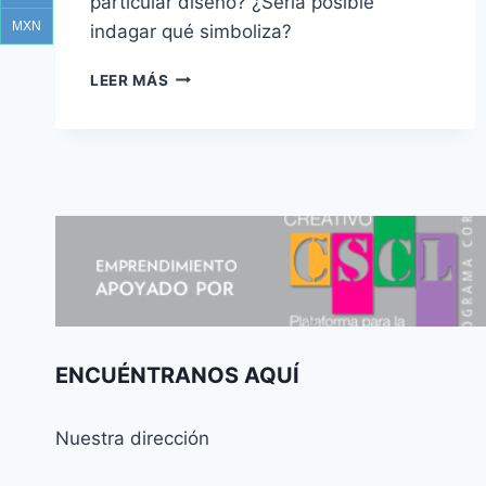
particular diseño? ¿Sería posible
MXN
indagar qué simboliza?
¿QUÉ
LEER MÁS
ES
UN
TRINACRIO?
ENCUÉNTRANOS AQUÍ
Nuestra dirección