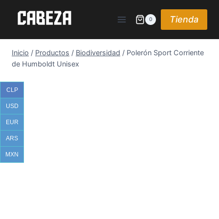
Saltar
al
Tienda
0
contenido
Inicio
/
Productos
/
Biodiversidad
/
Polerón Sport Corriente
de Humboldt Unisex
CLP
USD
EUR
ARS
MXN