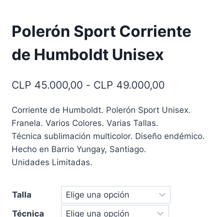
Polerón Sport Corriente
de Humboldt Unisex
Rango
CLP
45.000,00
-
CLP
49.000,00
de
Corriente de Humboldt. Polerón Sport Unisex.
precios:
Franela. Varios Colores. Varias Tallas.
desde
Técnica sublimación multicolor. Diseño endémico.
CLP 45.00
Hecho en Barrio Yungay, Santiago.
Unidades Limitadas.
hasta
CLP 49.00
Talla
Técnica