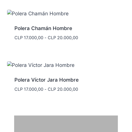
desde
CLP 17.000,00
hasta
CLP 20.000,00
Polera Chamán Hombre
Rango
CLP
17.000,00
-
CLP
20.000,00
de
precios:
desde
CLP 17.000,00
hasta
CLP 20.000,00
Polera Víctor Jara Hombre
Rango
CLP
17.000,00
-
CLP
20.000,00
de
precios:
desde
CLP 17.000,00
hasta
CLP 20.000,00