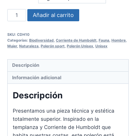
Polerón
Añadir al carrito
Sport
Corriente
SKU:
CDH10
de
Categorías:
Biodiversidad
,
Corriente de Humboldt
,
Fauna
,
Hombre
,
Humboldt
Mujer
,
Naturaleza
,
Polerón sport
,
Polerón Unisex
,
Unisex
Unisex
cantidad
Descripción
Información adicional
Descripción
Presentamos una pieza técnica y estética
totalmente superior. Inspirado en la
templanza y Corriente de Humboldt que
habita nuestras costas, este polerón está