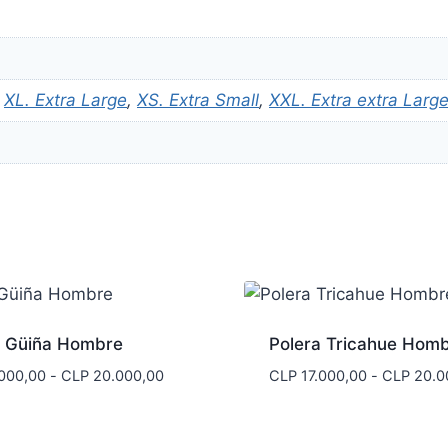
,
XL. Extra Large
,
XS. Extra Small
,
XXL. Extra extra Larg
a Güiña Hombre
Polera Tricahue Hom
Rango
000,00
-
CLP
20.000,00
CLP
17.000,00
-
CLP
20.0
de
precios:
desde