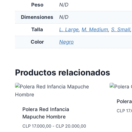
Peso
N/D
Dimensiones
N/D
Talla
L. Large
,
M. Medium
,
S. Small
Color
Negro
Productos relacionados
Poler
Polera Red Infancia
CLP
17.
Mapuche Hombre
Rango
CLP
17.000,00
-
CLP
20.000,00