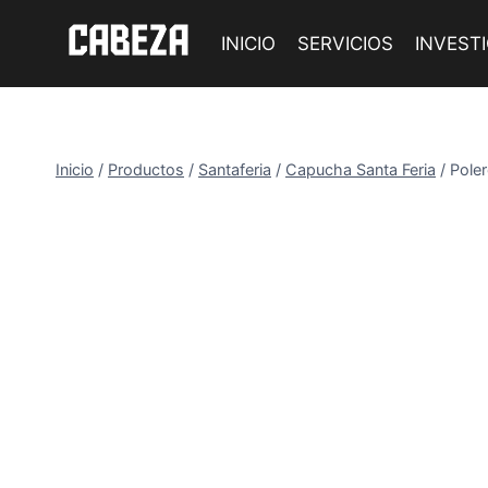
Saltar
al
INICIO
SERVICIOS
INVEST
contenido
Inicio
/
Productos
/
Santaferia
/
Capucha Santa Feria
/
Pole