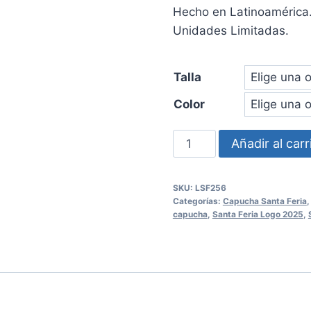
Hecho en Latinoamérica
Unidades Limitadas.
Talla
Color
Polerón
Añadir al carr
capucha
Logo
SKU:
LSF256
Santa
Categorías:
Capucha Santa Feria
Feria
capucha
,
Santa Feria Logo 2025
,
2025
Unisex
cantidad