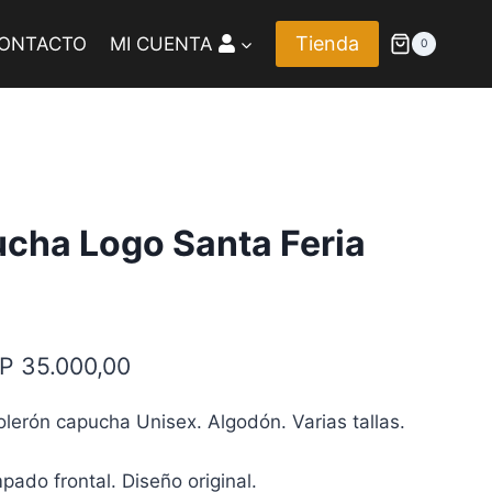
Tienda
ONTACTO
MI CUENTA
0
ucha Logo Santa Feria
Rango
P
35.000,00
de
lerón capucha Unisex. Algodón. Varias tallas.
precios:
desde
pado frontal. Diseño original.