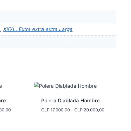
e
,
XXXL. Extra extra extra Large
bre
Polera Diablada Hombre
Rango
Rango
00,00
CLP
17.000,00
-
CLP
20.000,00
de
de
precios:
precios:
desde
desde