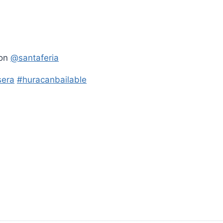
con
@santaferia
era
#huracanbailable