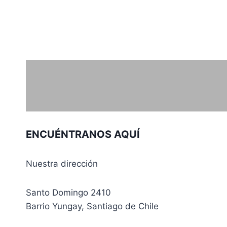
de
precios:
desde
CLP 17.000,00
hasta
CLP 20.000,00
ENCUÉNTRANOS AQUÍ
Nuestra dirección
Santo Domingo 2410
Barrio Yungay, Santiago de Chile