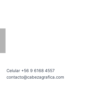
CLP 17.000,00
hasta
CLP 20.000,00
Celular +56 9 6168 4557
contacto@cabezagrafica.com