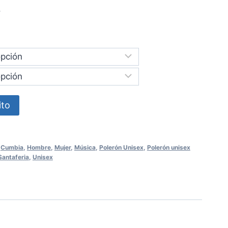
CLP 33.000,00
.
hasta
CLP 35.000,00
ito
,
Cumbia
,
Hombre
,
Mujer
,
Música
,
Polerón Unisex
,
Polerón unisex
Santaferia
,
Unisex