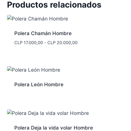
Productos relacionados
Polera Chamán Hombre
Rango
CLP
17.000,00
-
CLP
20.000,00
de
precios:
desde
CLP 17.000,00
hasta
CLP 20.000,00
Polera León Hombre
Polera Deja la vida volar Hombre