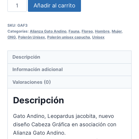
Polerón
Añadir al carrito
capucha
Gato
SKU:
GAF3
Andino
Categorías:
Alianza Gato Andino
,
Fauna
,
Floreo
,
Hombre
,
Mujer
,
Floreo
ONG
,
Polerón Unisex
,
Polerón unisex capucha
,
Unisex
Unisex
cantidad
Descripción
Información adicional
Valoraciones (0)
Descripción
Gato Andino, Leopardus jacobita, nuevo
diseño Cabeza Gráfica en asociación con
Alianza Gato Andino.