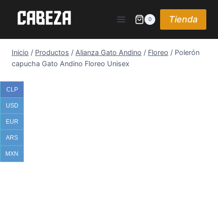
Saltar
al
Tienda
0
contenido
Inicio
/
Productos
/
Alianza Gato Andino
/
Floreo
/
Polerón
capucha Gato Andino Floreo Unisex
CLP
USD
EUR
ARS
MXN