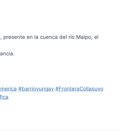
e, presente en la cuenca del río Maipo, el
ancia.
america
#barrioyungay
#FronteraCollasuyo
fica