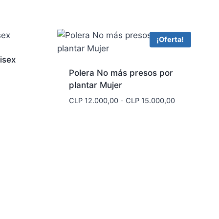
¡Oferta!
isex
Polera No más presos por
plantar Mujer
Rango
CLP
12.000,00
-
CLP
15.000,00
de
precios:
desde
CLP 12.000,
hasta
CLP 15.000,