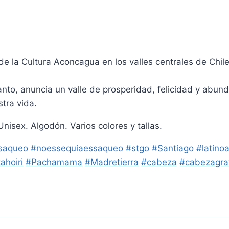
a de la Cultura Aconcagua en los valles centrales de Chil
anto, anuncia un valle de prosperidad, felicidad y abund
stra vida.
nisex. Algodón. Varios colores y tallas.
saqueo
#noessequiaessaqueo
#stgo
#Santiago
#latino
ahoiri
#Pachamama
#Madretierra
#cabeza
#cabezagra