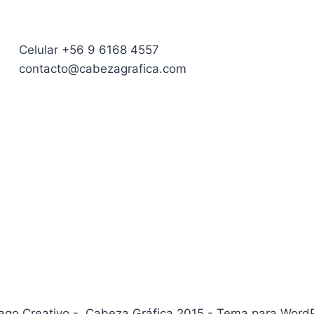
Celular +56 9 6168 4557
contacto@cabezagrafica.com
iago Creativo - Cabeza Gráfica 2015 - Tema para Word