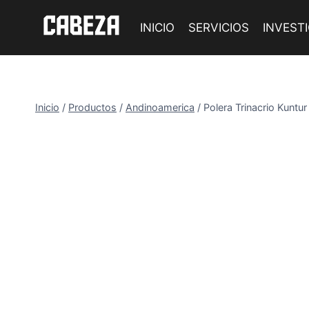
Saltar
al
INICIO
SERVICIOS
INVEST
contenido
Inicio
/
Productos
/
Andinoamerica
/
Polera Trinacrio Kuntur