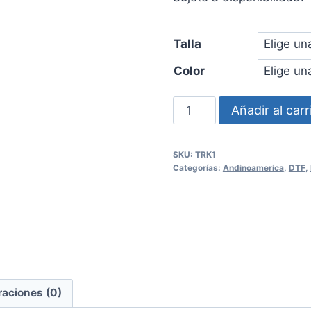
Talla
Color
Polera
Añadir al carr
Trinacrio
Kuntur
SKU:
TRK1
Mujer
Categorías:
Andinoamerica
,
DTF
,
cantidad
raciones (0)