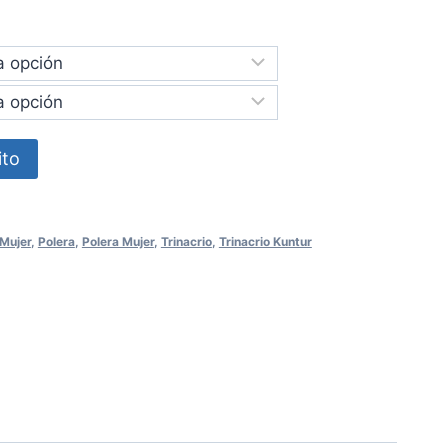
ito
Mujer
,
Polera
,
Polera Mujer
,
Trinacrio
,
Trinacrio Kuntur