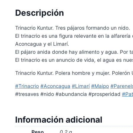
Descripción
Trinacrio Kuntur.
Tres pájaros formando un nido.
El trinacrio es una figura relevante en la alfarerí
Aconcagua y el Limarí.
El pájaro anida donde hay alimento y agua. Por t
El trinacrio es un anuncio de vida, el agua es nue
Trinacrio Kuntur. Polera hombre y mujer. Polerón U
#Trinacrio
#Aconcagua
#Limarí
#Maipo
#Parenel
#tresaves #nido #abundancia #prosperidad
#Pat
Información adicional
Peso
0,2 g