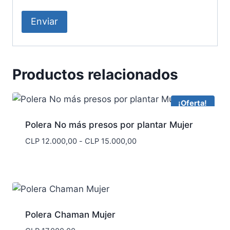
Productos relacionados
¡Oferta!
Polera No más presos por plantar Mujer
Rango
CLP
12.000,00
-
CLP
15.000,00
de
precios:
desde
CLP 12.000,00
hasta
CLP 15.000,00
Polera Chaman Mujer