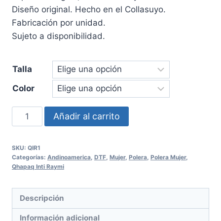
Diseño original. Hecho en el Collasuyo.
Fabricación por unidad.
Sujeto a disponibilidad.
Talla
Color
Polera
Añadir al carrito
Qhapaq
Inti
SKU:
QIR1
Raymi
Categorías:
Andinoamerica
,
DTF
,
Mujer
,
Polera
,
Polera Mujer
,
Mujer
Qhapaq Inti Raymi
cantidad
Descripción
Información adicional