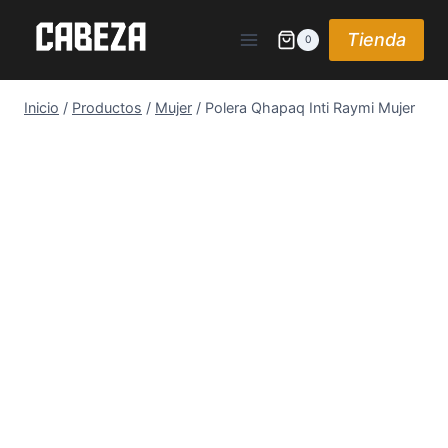
Saltar
al
Tienda
0
contenido
Inicio
/
Productos
/
Mujer
/
Polera Qhapaq Inti Raymi Mujer