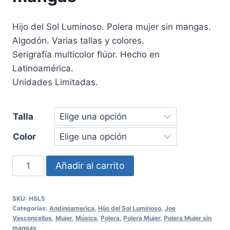
Hijo del Sol Luminoso. Polera mujer sin mangas.
Algodón. Varias tallas y colores.
Serigrafía multicolor flúor. Hecho en
Latinoamérica.
Unidades Limitadas.
Talla
Color
Polera
Añadir al carrito
Hijo
del
SKU:
HSL5
Sol
Categorías:
Andinoamerica
,
Hijo del Sol Luminoso
,
Joe
Luminoso
Vasconcellos
,
Mujer
,
Música
,
Polera
,
Polera Mujer
,
Polera Mujer sin
mangas