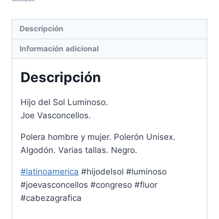
Mujer
sin
mangas
Descripción
cantidad
Información adicional
Descripción
Hijo del Sol Luminoso.
Joe Vasconcellos.
Polera hombre y mujer. Polerón Unisex.
Algodón. Varias tallas. Negro.
#latinoamerica
#hijodelsol #luminoso
#joevasconcellos #congreso #fluor
#cabezagrafica