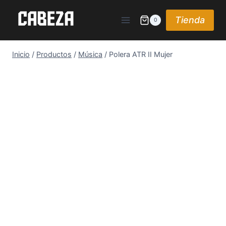
Saltar
al
Tienda
0
contenido
Inicio
/
Productos
/
Música
/
Polera ATR II Mujer