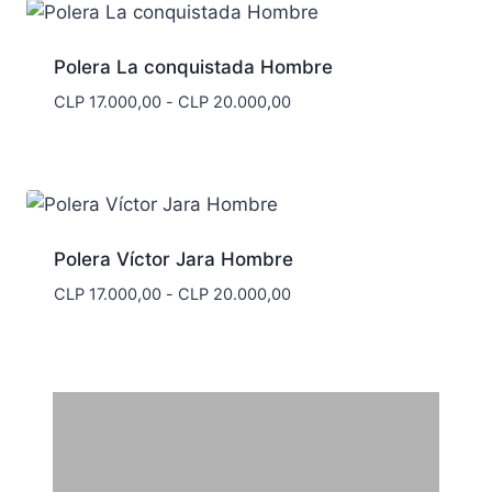
Polera La conquistada Hombre
Rango
CLP
17.000,00
-
CLP
20.000,00
de
precios:
desde
CLP 17.000,00
hasta
CLP 20.000,00
Polera Víctor Jara Hombre
Rango
CLP
17.000,00
-
CLP
20.000,00
de
precios:
desde
CLP 17.000,00
hasta
CLP 20.000,00