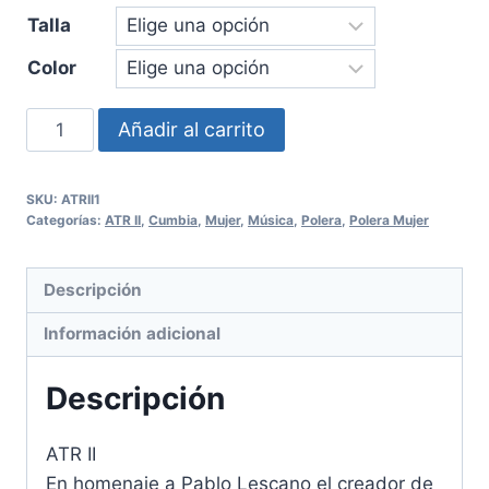
Talla
Color
Polera
Añadir al carrito
ATR
II
SKU:
ATRII1
Mujer
Categorías:
ATR II
,
Cumbia
,
Mujer
,
Música
,
Polera
,
Polera Mujer
cantidad
Descripción
Información adicional
Descripción
ATR II
En homenaje a Pablo Lescano el creador de