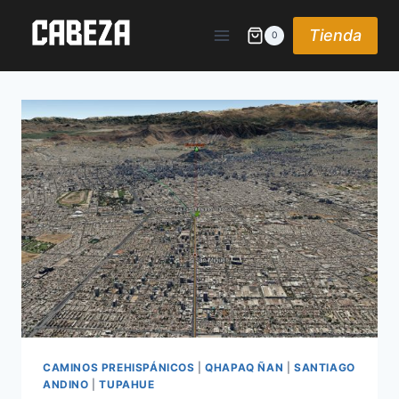
Saltar
al
Tienda
0
contenido
CAMINOS PREHISPÁNICOS
|
QHAPAQ ÑAN
|
SANTIAGO
ANDINO
|
TUPAHUE