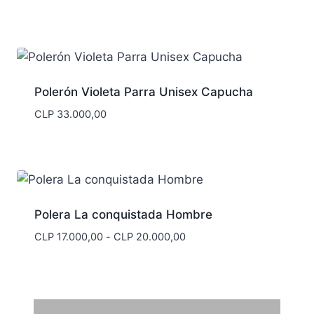
Polerón Violeta Parra Unisex Capucha
CLP
33.000,00
Polera La conquistada Hombre
Rango
CLP
17.000,00
-
CLP
20.000,00
de
precios:
desde
CLP 17.000,00