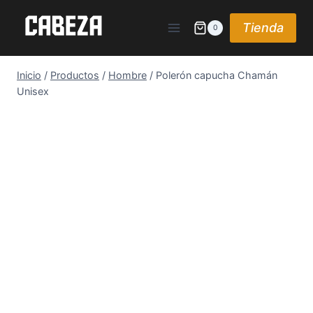
Saltar
al
Tienda
0
contenido
Inicio
/
Productos
/
Hombre
/
Polerón capucha Chamán
Unisex