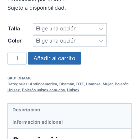
Sujeto a disponibilidad.
Talla
Color
Polerón
Añadir al carrito
capucha
Chamán
SKU:
CHAM8
Unisex
Categorías:
Andinoamerica
,
Chamán
,
DTF
,
Hombre
,
Mujer
,
Polerón
cantidad
Unisex
,
Polerón unisex capucha
,
Unisex
Descripción
Información adicional