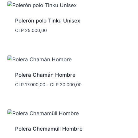
Polerón polo Tinku Unisex
CLP
25.000,00
Polera Chamán Hombre
Rango
CLP
17.000,00
-
CLP
20.000,00
de
precios:
desde
CLP 17.000,00
hasta
CLP 20.000,00
Polera Chemamüll Hombre