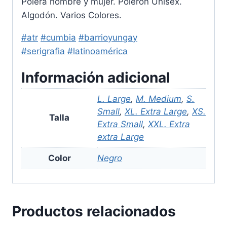
Polera hombre y mujer. Polerón Unisex.
Algodón. Varios Colores.
#atr
#cumbia
#barrioyungay
#serigrafia
#latinoamérica
Información adicional
L. Large
,
M. Medium
,
S.
Small
,
XL. Extra Large
,
XS.
Talla
Extra Small
,
XXL. Extra
extra Large
Color
Negro
Productos relacionados