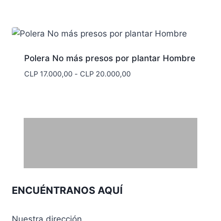
Polera No más presos por plantar Hombre
Rango
CLP
17.000,00
-
CLP
20.000,00
de
precios:
desde
CLP 17.000,00
hasta
CLP 20.000,00
ENCUÉNTRANOS AQUÍ
Nuestra dirección