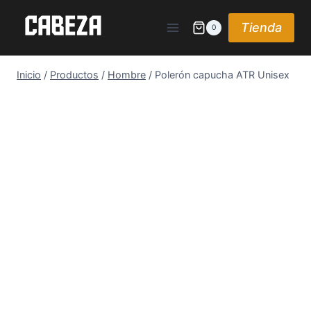
Saltar
al
Tienda
0
contenido
Inicio
/
Productos
/
Hombre
/
Polerón capucha ATR Unisex