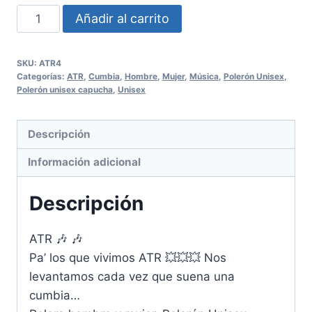
Polerón
Añadir al carrito
capucha
ATR
SKU:
ATR4
Unisex
Categorías:
ATR
,
Cumbia
,
Hombre
,
Mujer
,
Música
,
Polerón Unisex
,
cantidad
Polerón unisex capucha
,
Unisex
Descripción
Información adicional
Descripción
ATR
🎶 🎶
Pa’ los que vivimos ATR 💥💥💥 Nos
levantamos cada vez que suena una
cumbia…