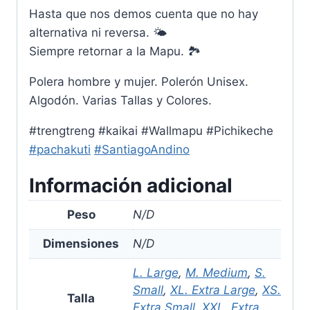
Hasta que nos demos cuenta que no hay
alternativa ni reversa. 🌤️
Siempre retornar a la Mapu. 🏞
Polera hombre y mujer. Polerón Unisex.
Algodón. Varias Tallas y Colores.
#trengtreng #kaikai #Wallmapu #Pichikeche
#pachakuti
#SantiagoAndino
Información adicional
Peso
N/D
Dimensiones
N/D
L. Large
,
M. Medium
,
S.
Small
,
XL. Extra Large
,
XS.
Talla
Extra Small
,
XXL. Extra