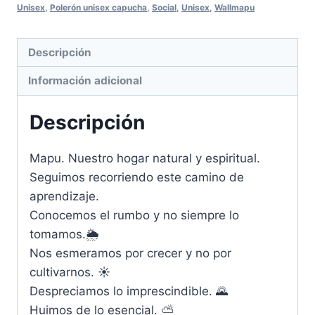
cantidad
Unisex
,
Polerón unisex capucha
,
Social
,
Unisex
,
Wallmapu
Descripción
Información adicional
Descripción
Mapu. Nuestro hogar natural y espiritual.
Seguimos recorriendo este camino de
aprendizaje.
Conocemos el rumbo y no siempre lo
tomamos.🌦️
Nos esmeramos por crecer y no por
cultivarnos. ☀️
Despreciamos lo imprescindible. 🌄
Huimos de lo esencial. ⛅