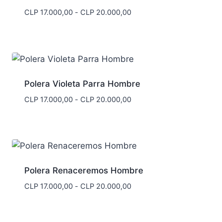
Rango
CLP
17.000,00
-
CLP
20.000,00
de
precios:
desde
CLP 17.000,00
hasta
CLP 20.000,00
Polera Violeta Parra Hombre
Rango
CLP
17.000,00
-
CLP
20.000,00
de
precios:
desde
CLP 17.000,00
hasta
CLP 20.000,00
Polera Renaceremos Hombre
Rango
CLP
17.000,00
-
CLP
20.000,00
de
precios:
desde