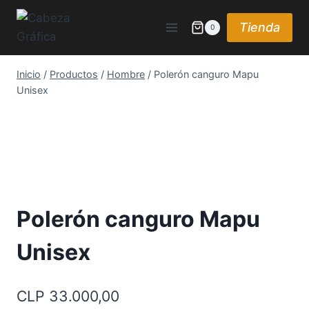
Saltar
al
Tienda
0
contenido
Inicio
/
Productos
/
Hombre
/
Polerón canguro Mapu
Unisex
Polerón canguro Mapu
Unisex
CLP
33.000,00