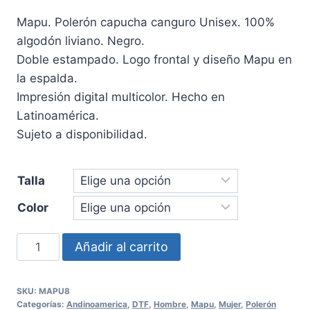
Mapu. Polerón capucha canguro Unisex. 100%
algodón liviano. Negro.
Doble estampado. Logo frontal y diseño Mapu en
la espalda.
Impresión digital multicolor. Hecho en
Latinoamérica.
Sujeto a disponibilidad.
Talla
Color
Polerón
Añadir al carrito
canguro
Mapu
SKU:
MAPU8
Unisex
Categorías:
Andinoamerica
,
DTF
,
Hombre
,
Mapu
,
Mujer
,
Polerón