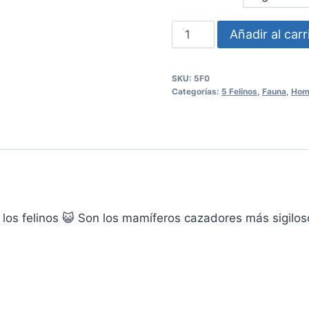
Polera
Añadir al carr
5
Felinos
SKU:
5F0
Hombre
Categorías:
5 Felinos
,
Fauna
,
Hom
cantidad
 los felinos 😺 Son los mamíferos cazadores más sigilos