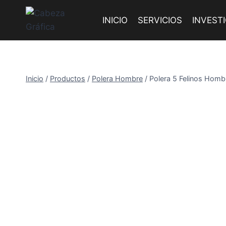
Saltar
al
INICIO
SERVICIOS
INVEST
contenido
Inicio
/
Productos
/
Polera Hombre
/
Polera 5 Felinos Homb