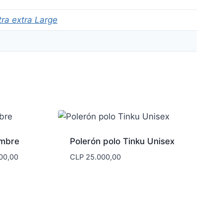
tra extra Large
ombre
Polerón polo Tinku Unisex
Rango
00,00
CLP
25.000,00
de
precios:
desde
CLP 17.000,00
hasta