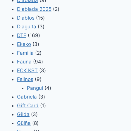
Diablada
9
productos
2
Diablada 2025
2
15
productos
Diablos
15
3
productos
Diaguita
3
169
productos
DTF
169
3
productos
Ekeko
3
productos
2
Familia
2
productos
94
Fauna
94
productos
3
FCK KST
3
9
productos
Felinos
9
productos
4
Pangui
4
3
productos
Gabriela
3
productos
1
Gift Card
1
3
producto
Gilda
3
productos
8
Güiña
8