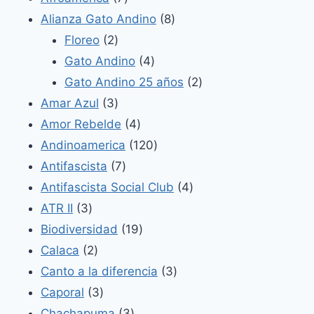
productos
8
Alianza Gato Andino
8
2
productos
Floreo
2
productos
4
Gato Andino
4
productos
2
Gato Andino 25 años
2
3
productos
Amar Azul
3
productos
4
Amor Rebelde
4
productos
120
Andinoamerica
120
7
productos
Antifascista
7
productos
4
Antifascista Social Club
4
3
productos
ATR II
3
productos
19
Biodiversidad
19
2
productos
Calaca
2
productos
3
Canto a la diferencia
3
3
productos
Caporal
3
productos
3
Chachapuma
3