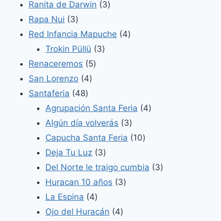
productos
3
Ranita de Darwin
3
3
productos
Rapa Nui
3
productos
4
Red Infancia Mapuche
4
3
productos
Trokin Püllü
3
5
productos
Renaceremos
5
4
productos
San Lorenzo
4
48
productos
Santaferia
48
productos
4
Agrupación Santa Feria
4
3
productos
Algún día volverás
3
productos
10
Capucha Santa Feria
10
3
productos
Deja Tu Luz
3
productos
3
Del Norte le traigo cumbia
3
3
productos
Huracan 10 años
3
4
productos
La Espina
4
productos
4
Ojo del Huracán
4