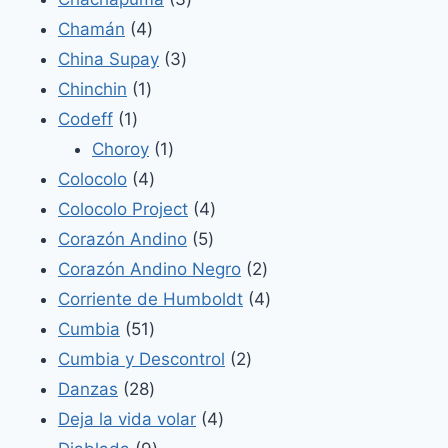
4
productos
Chamán
4
productos
3
China Supay
3
1
productos
Chinchin
1
1
producto
Codeff
1
producto
1
Choroy
1
4
producto
Colocolo
4
productos
4
Colocolo Project
4
5
productos
Corazón Andino
5
productos
2
Corazón Andino Negro
2
productos
4
Corriente de Humboldt
4
51
productos
Cumbia
51
productos
2
Cumbia y Descontrol
2
28
productos
Danzas
28
productos
4
Deja la vida volar
4
9
productos