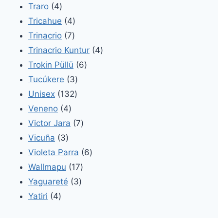
4
productos
Traro
4
productos
4
Tricahue
4
7
productos
Trinacrio
7
productos
4
Trinacrio Kuntur
4
6
productos
Trokin Püllü
6
3
productos
Tucúkere
3
132
productos
Unisex
132
4
productos
Veneno
4
productos
7
Victor Jara
7
3
productos
Vicuña
3
productos
6
Violeta Parra
6
17
productos
Wallmapu
17
3
productos
Yaguareté
3
4
productos
Yatiri
4
productos