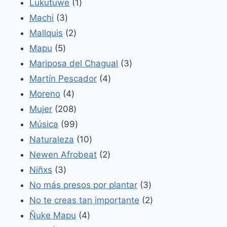
productos
1
Lukutuwe
1
3
producto
Machi
3
productos
2
Mallquis
2
5
productos
Mapu
5
productos
3
Mariposa del Chagual
3
4
productos
Martín Pescador
4
4
productos
Moreno
4
productos
208
Mujer
208
productos
99
Música
99
productos
10
Naturaleza
10
productos
2
Newen Afrobeat
2
3
productos
Niñxs
3
productos
3
No más presos por plantar
3
productos
2
No te creas tan importante
2
4
productos
Ñuke Mapu
4