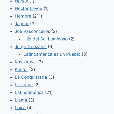
productos
1
Hapay
1
producto
1
Hector Lavoe
1
211
producto
Hombre
211
3
productos
Jaguar
3
productos
2
Joe Vasconcellos
2
productos
2
Hijo del Sol Luminoso
2
6
productos
Jorge González
6
productos
3
Latinoamerica es un Pueblo
3
3
productos
Kava kava
3
3
productos
Kuntur
3
productos
3
La Conquistada
3
2
productos
La tirana
2
productos
21
Latinoamérica
21
3
productos
Llama
3
4
productos
Loica
4