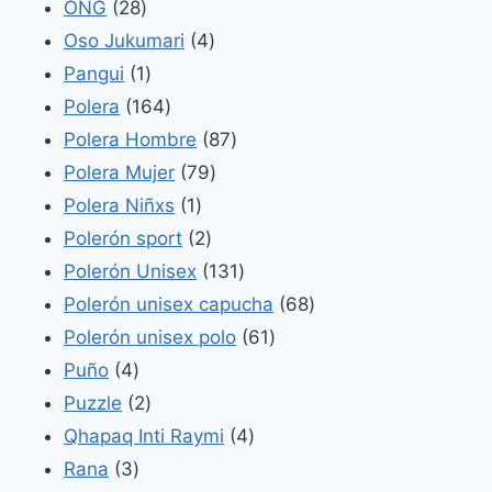
28
productos
ONG
28
productos
4
Oso Jukumari
4
1
productos
Pangui
1
producto
164
Polera
164
productos
87
Polera Hombre
87
79
productos
Polera Mujer
79
1
productos
Polera Niñxs
1
producto
2
Polerón sport
2
productos
131
Polerón Unisex
131
productos
68
Polerón unisex capucha
68
61
productos
Polerón unisex polo
61
4
productos
Puño
4
productos
2
Puzzle
2
productos
4
Qhapaq Inti Raymi
4
3
productos
Rana
3