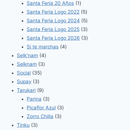
productos
1
Santa Feria 20 Años
1
producto
5
Santa Feria Logo 2022
5
productos
5
Santa Feria Logo 2024
5
productos
3
Santa Feria Logo 2025
3
productos
3
Santa Feria Logo 2026
3
4
productos
Si te marchas
4
4
productos
Selk'nam
4
3
productos
Selknam
3
35
productos
Social
35
3
productos
Supay
3
productos
9
Tarukari
9
productos
3
Parina
3
productos
3
Picaflor Azul
3
3
productos
Zorro Chilla
3
3
productos
Tinku
3