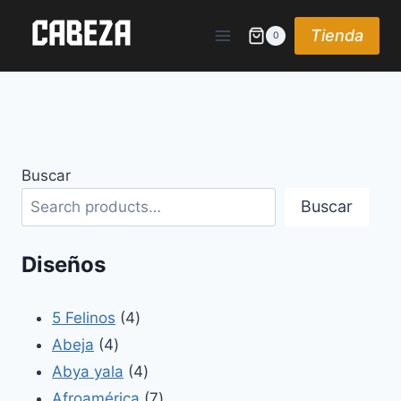
Saltar
al
Tienda
0
contenido
Buscar
Buscar
Diseños
4
5 Felinos
4
4
productos
Abeja
4
productos
4
Abya yala
4
productos
7
Afroamérica
7